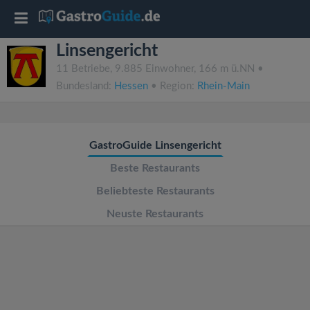
T
Linsengericht
o
11 Betriebe, 9.885 Einwohner, 166 m ü.NN •
Bundesland:
Hessen
• Region:
Rhein-Main
g
g
GastroGuide Linsengericht
l
Beste Restaurants
Beliebteste Restaurants
e
Neuste Restaurants
n
a