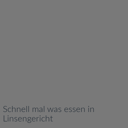
v
i
g
a
t
i
o
n
Schnell mal was essen in
Linsengericht