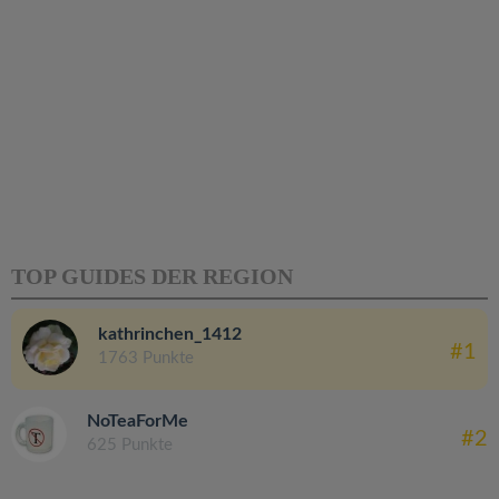
TOP GUIDES DER REGION
kathrinchen_1412
#1
1763 Punkte
NoTeaForMe
#2
625 Punkte