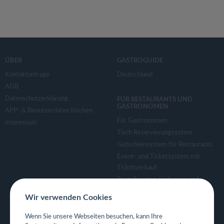
ÜBER
GASTROGUIDE
Kontaktanfrage
Deutschland
AGB
Datenschutzerklärung
FÜR RESTAURANTS UND
GASTRONOMEN
APP- & Benutzerdaten löschen
Für Gastronomen
Impressum
Tisch Reservierungsystem
Gutscheinsystem für Restaurants
Event- und Ticketsystem mit
Ticketverkauf
Bestellsystem Lieferung und
TakeAway
Wir verwenden Cookies
Webseiten für Restaurant
Eigene App für Restaurant
Wenn Sie unsere Webseiten besuchen, kann Ihre