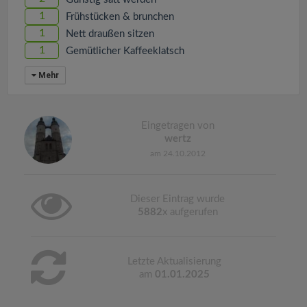
1
Frühstücken & brunchen
1
Nett draußen sitzen
1
Gemütlicher Kaffeeklatsch
Mehr
Eingetragen von
wertz
am 24.10.2012
Dieser Eintrag wurde
5882
x aufgerufen
Letzte Aktualisierung
am
01.01.2025