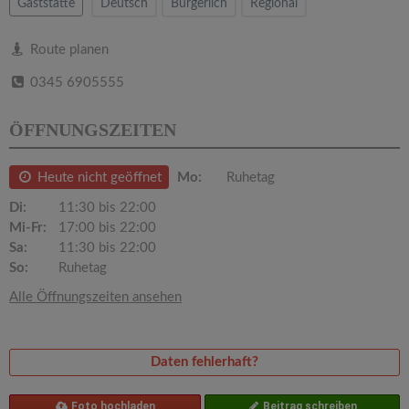
v
Gaststätte
Deutsch
Bürgerlich
Regional
i
Route planen
0345 6905555
g
ÖFFNUNGSZEITEN
a
Heute nicht geöffnet
Mo:
Ruhetag
t
Di:
11:30 bis 22:00
Mi-Fr:
17:00 bis 22:00
i
Sa:
11:30 bis 22:00
So:
Ruhetag
o
Alle Öffnungszeiten ansehen
n
Daten fehlerhaft?
Foto hochladen
Beitrag schreiben