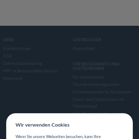
ÜBER
GASTROGUIDE
Kontaktanfrage
Deutschland
AGB
Datenschutzerklärung
FÜR RESTAURANTS UND
GASTRONOMEN
APP- & Benutzerdaten löschen
Für Gastronomen
Impressum
Tisch Reservierungsystem
Gutscheinsystem für Restaurants
Event- und Ticketsystem mit
Ticketverkauf
Bestellsystem Lieferung und
TakeAway
Wir verwenden Cookies
Webseiten für Restaurant
Eigene App für Restaurant
Wenn Sie unsere Webseiten besuchen, kann Ihre