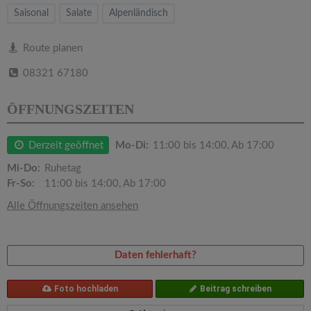
v
Saisonal
Salate
Alpenländisch
i
Route planen
08321 67180
g
ÖFFNUNGSZEITEN
a
Derzeit geöffnet
Mo-Di:
11:00 bis 14:00, Ab 17:00
t
Mi-Do:
Ruhetag
Fr-So:
11:00 bis 14:00, Ab 17:00
i
Alle Öffnungszeiten ansehen
o
Daten fehlerhaft?
n
Foto hochladen
Beitrag schreiben