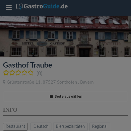
T
o
g
g
Gasthof Traube
l
(0)
Grüntenstraße 11
,
87527
Sonthofen
,
Bayern
e
Seite auswählen
n
INFO
a
Restaurant
Deutsch
Bierspezialitäten
Regional