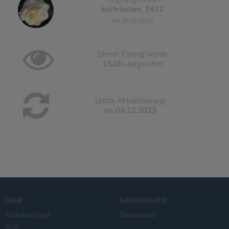
kathrinchen_1412
am 30.10.2012
Dieser Eintrag wurde
1528
x aufgerufen
Letzte Aktualisierung
am
03.12.2023
ÜBER
GASTROGUIDE
Kontaktanfrage
Deutschland
AGB