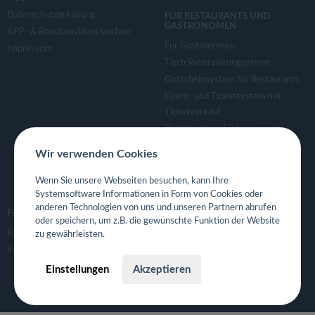
Datenschutzerklärung
FÜR RESTAURANTS UND
GASTRONOMEN
APP- & Benutzerdaten löschen
Für Gastronomen
Impressum
Tisch Reservierungsystem
Gutscheinsystem für Restaurants
Event- und Ticketsystem mit
Ticketverkauf
Bestellsystem Lieferung und
TakeAway
Wir verwenden Cookies
Webseiten für Restaurant
Eigene App für Restaurant
Wenn Sie unsere Webseiten besuchen, kann Ihre
Systemsoftware Informationen in Form von Cookies oder
anderen Technologien von uns und unseren Partnern abrufen
FOLGE UNS
oder speichern, um z.B. die gewünschte Funktion der Website
Facebook
zu gewährleisten.
Instagram
Einstellungen
Akzeptieren