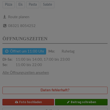
v
Pizza
Eis
Pasta
Salate
i
Route planen
08321 8054252
g
ÖFFNUNGSZEITEN
a
Öffnet um 11:00 Uhr
Mo:
Ruhetag
t
Di-Sa:
11:00 bis 14:00, 17:00 bis 23:00
So:
11:00 bis 22:00
i
Alle Öffnungszeiten ansehen
o
Daten fehlerhaft?
n
Foto hochladen
Beitrag schreiben