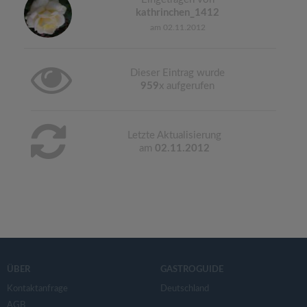
kathrinchen_1412
am 02.11.2012
Dieser Eintrag wurde
959
x aufgerufen
Letzte Aktualisierung
am
02.11.2012
ÜBER
GASTROGUIDE
Kontaktanfrage
Deutschland
AGB