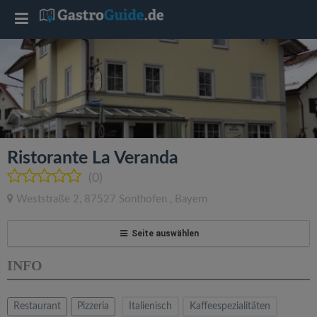
T
o
g
g
Ristorante La Veranda
l
(0)
Weststraße 2
,
87527
Sonthofen
,
Bayern
e
Seite auswählen
n
INFO
a
Restaurant
Pizzeria
Italienisch
Kaffeespezialitäten