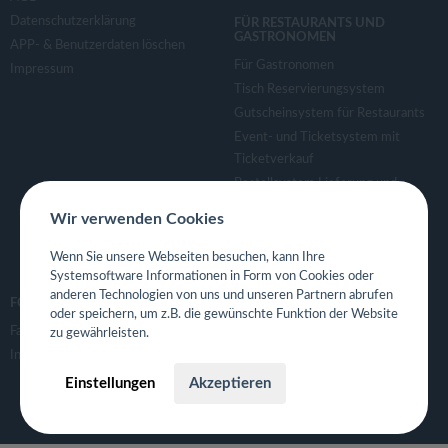
Datenschutzerklärung
FÜR RESTAURANTS UND
GASTRONOMEN
APP- & Benutzerdaten löschen
Für Gastronomen
Impressum
Tisch Reservierungsystem
Gutscheinsystem für Restaurants
Event- und Ticketsystem mit
Ticketverkauf
Bestellsystem Lieferung und
TakeAway
Wir verwenden Cookies
Webseiten für Restaurant
Eigene App für Restaurant
Wenn Sie unsere Webseiten besuchen, kann Ihre
Systemsoftware Informationen in Form von Cookies oder
anderen Technologien von uns und unseren Partnern abrufen
FOLGE UNS
oder speichern, um z.B. die gewünschte Funktion der Website
Facebook
zu gewährleisten.
Instagram
Einstellungen
Akzeptieren