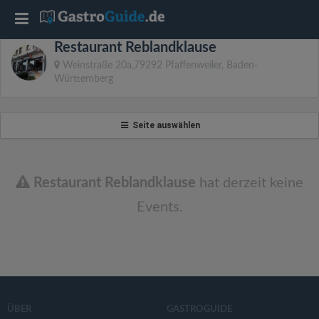
T
Restaurant Reblandklause
o
Weinstraße 20a,79292 Pfaffenweiler, Baden-
Württemberg
g
Seite auswählen
g
l
Restaurant Reblandklause
hat derzeit keine
Events.
e
n
a
ÜBER
GASTROGUIDE