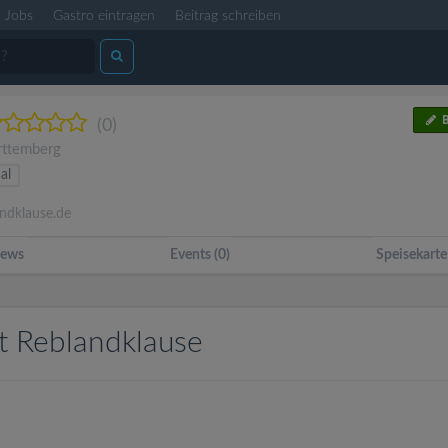
Jobs
Gastro eintragen
Beitrag schreiben
B
(0)
ttemberg
al
dklause.de
ews
Events (0)
Speisekarte
t Reblandklause