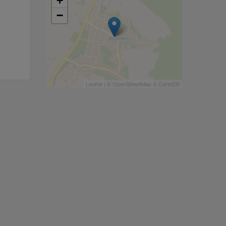
+
−
Leaflet
| ©
OpenStreetMap
©
CartoDB