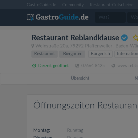
GastroGuide.de
Community
Restaurant-Gutscheine
Restaurant Reblandklause
Weinstraße 20a
,
79292
Pfaffenweiler
,
Baden-Wür
Restaurant
Biergarten
Bürgerlich
Internation
Derzeit geöffnet
07664 8425
www.reblan
Übersicht
N
Öffnungszeiten Restauran
Montag:
Ruhetag