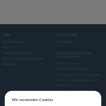
ÜBER
GASTROGUIDE
Kontaktanfrage
Deutschland
AGB
Datenschutzerklärung
FÜR RESTAURANTS UND
GASTRONOMEN
APP- & Benutzerdaten löschen
Für Gastronomen
Impressum
Tisch Reservierungsystem
Gutscheinsystem für Restaurants
Event- und Ticketsystem mit
Ticketverkauf
Bestellsystem Lieferung und
TakeAway
Wir verwenden Cookies
Webseiten für Restaurant