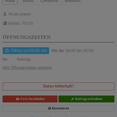
v
Imbiss
Snacks
Currywurst
Bratwurst
i
Route planen
06061 70570
g
ÖFFNUNGSZEITEN
a
Öffnet um 08:00 Uhr
Mo-Sa:
08:00 bis 20:00
t
So:
Ruhetag
Alle Öffnungszeiten ansehen
i
o
Daten fehlerhaft?
n
Foto hochladen
Beitrag schreiben
Abonnieren