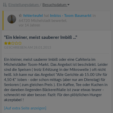
Einstellungsdatum
/
Besuchsdatum
fehlerteufel
hat
Imbiss · Toom Baumarkt
in
64720 Michelstadt bewertet.
vor 14 Jahren
"Ein kleiner, meist sauberer Imbiß ..."
GESCHRIEBEN AM 28.01.2013
Ein kleiner, meist sauberer Imbiß oder eine Caféteria im
Michelstädter Toom-Markt. Das Angebot ist beschränkt. Leider
sind die Speisen ( trotz Erhitzung in der Mikrowelle ) oft nicht
heiß. Ich kann nur das Angebot "Alle Gerichte ab 15.00 Uhr für
4,50 €" loben - oder schon mittags (aber nur am Dienstag) für
Senioren ( zum gleichen Preis ). Ein Kaffee, Tee oder Kuchen in
der daneben liegenden Bäckereifilalie ist zwar etwas teurer -
schmeckt mir aber besser. Fazit: Für den plötzlichen Hunger
akzeptabel !
[Auf extra Seite anzeigen]