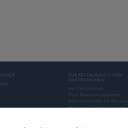
OGUIDE
FÜR RESTAURANTS UND
GASTRONOMEN
land
Für Gastronomen
Tisch Reservierungsystem
Gutscheinsystem für Restaur
Event- und Ticketsystem mit
Ticketverkauf
Bestellsystem Lieferung und
TakeAway