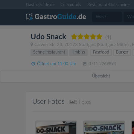
GastroGuide.de
Community
Restaurant-Gutscheine
Udo Snack
(1)
Calwer Str. 23
,
70173
Stuttgart
(Stuttgart-Mitte)
,
Schnellrestaurant
Imbiss
Fastfood
Burger
Öffnet um 11:00 Uhr
0711 2269894
Übersicht
User Fotos
8
Fotos