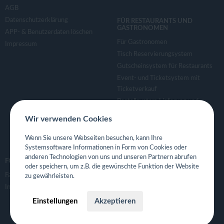
AGB
Datenschutzerklärung
FÜR RESTAURANTS UND
GASTRONOMEN
APP- & Benutzerdaten löschen
Für Gastronomen
Impressum
Tisch Reservierungsystem
Gutscheinsystem für Restaurants
Event- und Ticketsystem mit
Ticketverkauf
Bestellsystem Lieferung und
TakeAway
Wir verwenden Cookies
Webseiten für Restaurant
Eigene App für Restaurant
Wenn Sie unsere Webseiten besuchen, kann Ihre
Systemsoftware Informationen in Form von Cookies oder
anderen Technologien von uns und unseren Partnern abrufen
FOLGE UNS
oder speichern, um z.B. die gewünschte Funktion der Website
Facebook
zu gewährleisten.
Instagram
Einstellungen
Akzeptieren