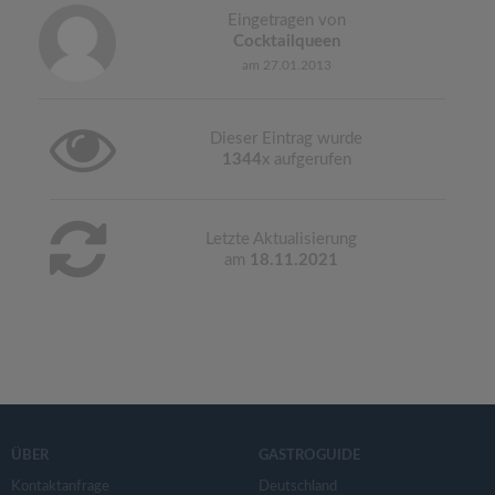
Eingetragen von
Cocktailqueen
am 27.01.2013
Dieser Eintrag wurde
1344
x aufgerufen
Letzte Aktualisierung
am
18.11.2021
ÜBER
GASTROGUIDE
Kontaktanfrage
Deutschland