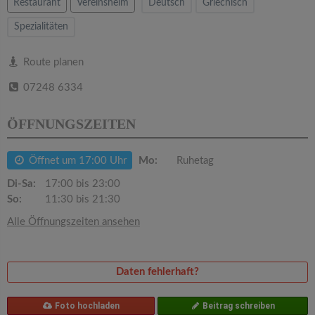
v
Restaurant
Vereinsheim
Deutsch
Griechisch
Spezialitäten
i
Route planen
g
07248 6334
a
ÖFFNUNGSZEITEN
t
Öffnet um 17:00 Uhr
Mo:
Ruhetag
Di-Sa:
17:00 bis 23:00
i
So:
11:30 bis 21:30
Alle Öffnungszeiten ansehen
o
n
Daten fehlerhaft?
Foto hochladen
Beitrag schreiben