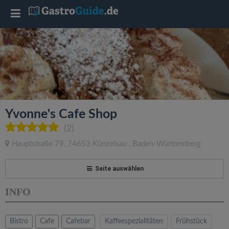
T
o
g
g
Yvonne's Cafe Shop
l
(2)
Hauptstraße 79
,
74653
Künzelsau
,
Baden-Württemberg
e
Seite auswählen
n
INFO
a
Bistro
Cafe
Cafebar
Kaffeespezialitäten
Frühstück