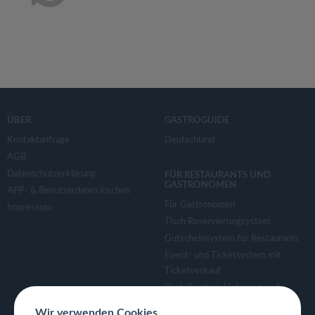
ÜBER
GASTROGUIDE
Kontaktanfrage
Deutschland
AGB
Datenschutzerklärung
FÜR RESTAURANTS UND
GASTRONOMEN
APP- & Benutzerdaten löschen
Für Gastronomen
Impressum
Tisch Reservierungsystem
Gutscheinsystem für Restaurants
Event- und Ticketsystem mit
Ticketverkauf
Bestellsystem Lieferung und
TakeAway
Wir verwenden Cookies