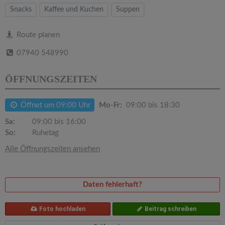
v
Snacks
Kaffee und Kuchen
Suppen
i
Route planen
07940 548990
g
ÖFFNUNGSZEITEN
a
Öffnet um 09:00 Uhr
Mo-Fr:
09:00 bis 18:30
t
Sa:
09:00 bis 16:00
So:
Ruhetag
i
Alle Öffnungszeiten ansehen
o
Daten fehlerhaft?
n
Foto hochladen
Beitrag schreiben