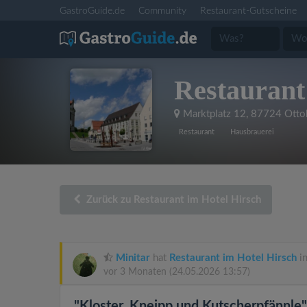
GastroGuide.de
Community
Restaurant-Gutscheine
Restaurant
Marktplatz 12
,
87724 Otto
Restaurant
Hausbrauerei
Zurück zu Restaurant im Hotel Hirsch
Minitar
hat
Restaurant im Hotel Hirsch
in
vor 3 Monaten
(24.05.2026 13:57)
"Kloster, Kneipp und Kutscherpfännle"