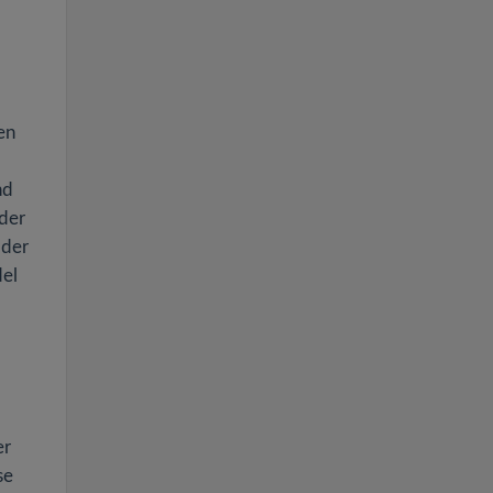
en
nd
 der
 der
del
er
se