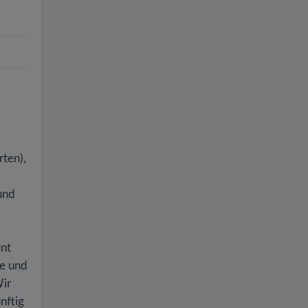
ten),
und
ent
se und
Wir
nftig