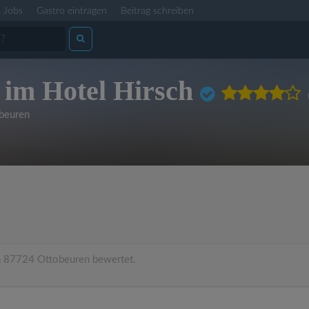
Jobs
Gastro eintragen
Beitrag schreiben
 im Hotel Hirsch
beuren
 87724 Ottobeuren bewertet.