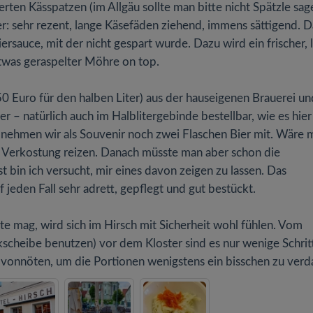
rten Kässpatzen (im Allgäu sollte man bitte nicht Spätzle sag
er: sehr rezent, lange Käsefäden ziehend, immens sättigend. D
rsauce, mit der nicht gespart wurde. Dazu wird ein frischer, l
etwas geraspelter Möhre on top.
50 Euro für den halben Liter) aus der hauseigenen Brauerei un
er – natürlich auch im Halblitergebinde bestellbar, wie es hier
n nehmen wir als Souvenir noch zwei Flaschen Bier mit. Wäre 
t Verkostung reizen. Danach müsste man aber schon die
 bin ich versucht, mir eines davon zeigen zu lassen. Das
jeden Fall sehr adrett, gepflegt und gut bestückt.
e mag, wird sich im Hirsch mit Sicherheit wohl fühlen. Vom
kscheibe benutzen) vor dem Kloster sind es nur wenige Schrit
h vonnöten, um die Portionen wenigstens ein bisschen zu verd