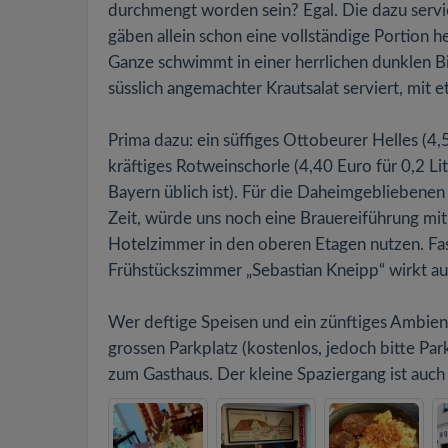
durchmengt worden sein? Egal. Die dazu servie
gäben allein schon eine vollständige Portion h
Ganze schwimmt in einer herrlichen dunklen Bie
süsslich angemachter Krautsalat serviert, mit 
Prima dazu: ein süffiges Ottobeurer Helles (4,
kräftiges Rotweinschorle (4,40 Euro für 0,2 Lit
Bayern üblich ist). Für die Daheimgebliebene
Zeit, würde uns noch eine Brauereiführung mi
Hotelzimmer in den oberen Etagen nutzen. Fast
Frühstückszimmer „Sebastian Kneipp“ wirkt auf 
Wer deftige Speisen und ein zünftiges Ambient
grossen Parkplatz (kostenlos, jedoch bitte Par
zum Gasthaus. Der kleine Spaziergang ist auc