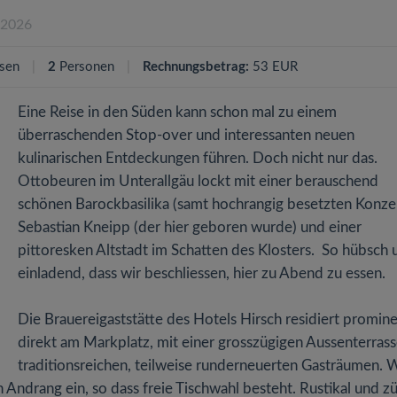
.2026
sen
2
Personen
Rechnungsbetrag:
53 EUR
Eine Reise in den Süden kann schon mal zu einem
überraschenden Stop-over und interessanten neuen
kulinarischen Entdeckungen führen. Doch nicht nur das.
Ottobeuren im Unterallgäu lockt mit einer berauschend
schönen Barockbasilika (samt hochrangig besetzten Konzer
Sebastian Kneipp (der hier geboren wurde) und einer
pittoresken Altstadt im Schatten des Klosters. So hübsch 
einladend, dass wir beschliessen, hier zu Abend zu essen.
Die Brauereigaststätte des Hotels Hirsch residiert promin
direkt am Markplatz, mit einer grosszügigen Aussenterras
traditionsreichen, teilweise runderneuerten Gasträumen. 
Andrang ein, so dass freie Tischwahl besteht. Rustikal und zü