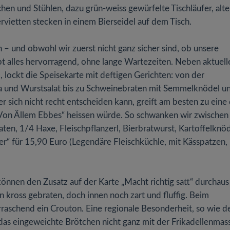
chen und Stühlen, dazu grün-weiss gewürfelte Tischläufer, alte
vietten stecken in einem Bierseidel auf dem Tisch.
 – und obwohl wir zuerst nicht ganz sicher sind, ob unsere
t alles hervorragend, ohne lange Wartezeiten. Neben aktuell
, lockt die Speisekarte mit deftigen Gerichten: von der
a und Wurstsalat bis zu Schweinebraten mit Semmelknödel u
r sich nicht recht entscheiden kann, greift am besten zu eine
„Von Ällem Ebbes“ heissen würde. So schwanken wir zwischen
ten, 1/4 Haxe, Fleischpflanzerl, Bierbratwurst, Kartoffelknö
er“ für 15,90 Euro (Legendäre Fleischküchle, mit Kässpatzen,
 können den Zusatz auf der Karte „Macht richtig satt“ durchaus
n kross gebraten, doch innen noch zart und fluffig. Beim
rraschend ein Crouton. Eine regionale Besonderheit, so wie d
das eingeweichte Brötchen nicht ganz mit der Frikadellenmas