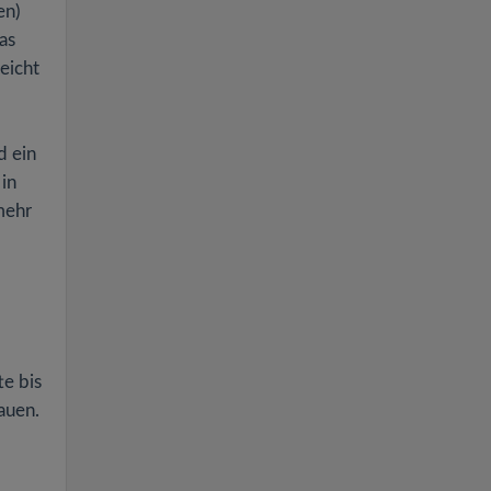
en)
as
eicht
d ein
 in
mehr
te bis
auen.