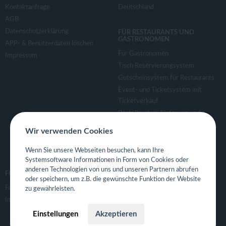
Kontaktanfrage
Deutschland
AGB
Datenschutzerklärung
FÜR RESTAURANTS UND
GASTRONOMEN
APP- & Benutzerdaten löschen
Für Gastronomen
Impressum
Tisch Reservierungsystem
Gutscheinsystem für Restaurants
Event- und Ticketsystem mit
Ticketverkauf
Bestellsystem Lieferung und
TakeAway
Wir verwenden Cookies
Webseiten für Restaurant
Eigene App für Restaurant
Wenn Sie unsere Webseiten besuchen, kann Ihre
Systemsoftware Informationen in Form von Cookies oder
anderen Technologien von uns und unseren Partnern abrufen
FOLGE UNS
oder speichern, um z.B. die gewünschte Funktion der Website
Facebook
zu gewährleisten.
Instagram
Einstellungen
Akzeptieren