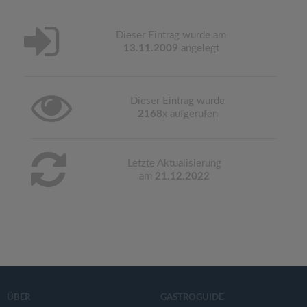
Dieser Eintrag wurde am
13.11.2009
angelegt
Dieser Eintrag wurde
2168
x aufgerufen
Letzte Aktualisierung
am
21.12.2022
ÜBER
GASTROGUIDE