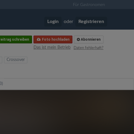
Für Gastronomen
Login
oder
Registrieren
eitrag schreiben
Foto hochladen
Abonnieren
Das ist mein Betrieb
Daten fehlerhaft?
Crossover
3)