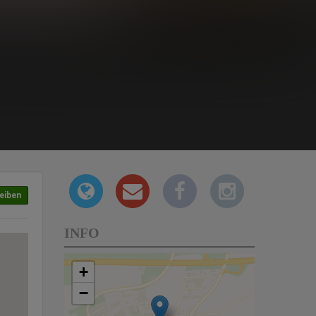
eiben
INFO
+
−