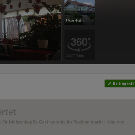
User-Fotos
360° Pano
Beitrag schr
rtet
g für
Mohrenköpfle Gastronomie im Regionalmarkt Hohelohe