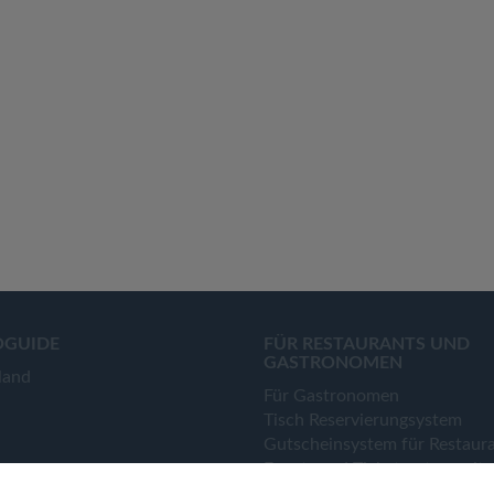
OGUIDE
FÜR RESTAURANTS UND
GASTRONOMEN
land
Für Gastronomen
Tisch Reservierungsystem
Gutscheinsystem für Restaur
Event- und Ticketsystem mit
Ticketverkauf