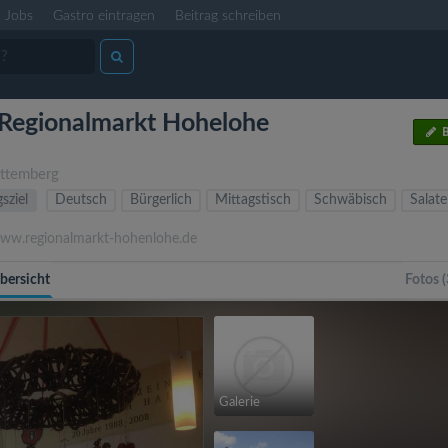
Jobs
Gastro eintragen
Beitrag schreiben
Regionalmarkt Hohelohe
B
ttemberg
sziel
Deutsch
Bürgerlich
Mittagstisch
Schwäbisch
Salate
w.regionalmarkt-hohenlohe.de
bersicht
Fotos (
Galerie