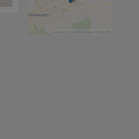
Leaflet
| ©
OpenStreetMap
©
CartoDB