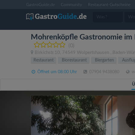
GastroGuide.de
Community
Restaurant-Gutscheine
Mohrenköpfle Gastronomie im 
(0)
Birkichstr.10
,
74549
Wolpertshausen
,
Baden-Wür
Restaurant
Biorestaurant
Biergarten
Ausflug
Öffnet um 08:00 Uhr
07904 9438080
ww
Ü