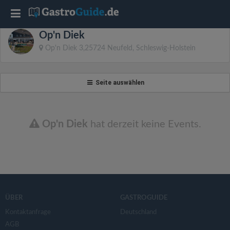
T
Op'n Diek
o
Op'n Diek 3,25724 Neufeld, Schleswig-Holstein
g
Seite auswählen
g
l
Op'n Diek
hat derzeit keine Events.
e
n
ÜBER
GASTROGUIDE
a
Kontaktanfrage
Deutschland
AGB