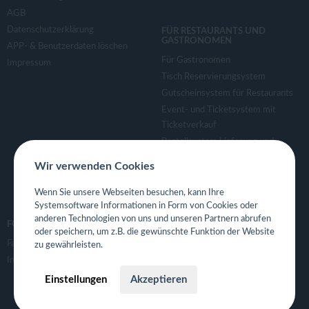
AGB
Datenschutzerklärung
FÜR RESTAURANTS UND
GASTRONOMEN
APP- & Benutzerdaten löschen
Für Gastronomen
Impressum
Tisch Reservierungsystem
Gutscheinsystem für Restaurants
Event- und Ticketsystem mit
Ticketverkauf
Bestellsystem Lieferung und
TakeAway
Wir verwenden Cookies
Webseiten für Restaurant
Eigene App für Restaurant
Wenn Sie unsere Webseiten besuchen, kann Ihre
Systemsoftware Informationen in Form von Cookies oder
anderen Technologien von uns und unseren Partnern abrufen
FOLGE UNS
oder speichern, um z.B. die gewünschte Funktion der Website
Facebook
zu gewährleisten.
Instagram
Einstellungen
Akzeptieren