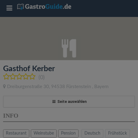
T
o
g
g
Gasthof Kerber
l
(0)
Dreiburgenstraße 30
,
94538
Fürstenstein
,
Bayern
e
Seite auswählen
n
INFO
a
Restaurant
Weinstube
Pension
Deutsch
Frühstück