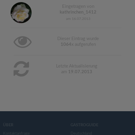
Eingetragen von
kathrinchen_1412
am 16.07.2013
Dieser Eintrag wurde
1064
x aufgerufen
Letzte Aktualisierung
am
19.07.2013
ÜBER
GASTROGUIDE
Kontaktanfrage
Deutschland