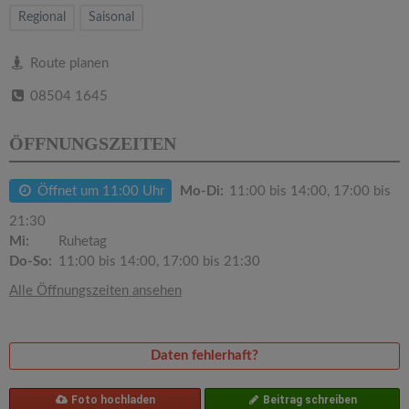
v
Regional
Saisonal
i
Route planen
08504 1645
g
ÖFFNUNGSZEITEN
a
Öffnet um 11:00 Uhr
Mo-Di:
11:00 bis 14:00, 17:00 bis
t
21:30
Mi:
Ruhetag
i
Do-So:
11:00 bis 14:00, 17:00 bis 21:30
Alle Öffnungszeiten ansehen
o
n
Daten fehlerhaft?
Foto hochladen
Beitrag schreiben