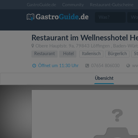
GastroGuide.de
Community
Restaurant-Gutscheine
Restaurant im Wellnesshotel H
Obere Hauptstr. 9a
,
79843
Löffingen
,
Baden-Würt
Restaurant
Hotel
Italienisch
Bürgerlich
S
Öffnet um 11:30 Uhr
07654 806030
www
Übersicht