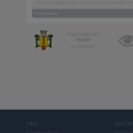
0
Kommentare
Eingetragen von
Maja88
am 03.08.2013
ÜBER
GASTR
Kontaktanfrage
Deutsch