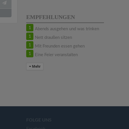
EMPFEHLUNGEN
1
Abends ausgehen und was trinken
1
Nett draußen sitzen
1
Mit Freunden essen gehen
1
Eine Feier veranstalten
Mehr
FOLGE UNS
Facebook