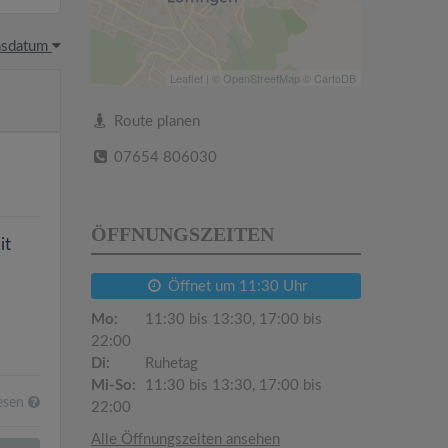
hsdatum
Leaflet
| ©
OpenStreetMap
©
CartoDB
Route planen
07654 806030
ÖFFNUNGSZEITEN
it
Öffnet um 11:30 Uhr
Mo:
11:30 bis 13:30, 17:00 bis
22:00
Di:
Ruhetag
Mi-So:
11:30 bis 13:30, 17:00 bis
esen
22:00
Alle Öffnungszeiten ansehen