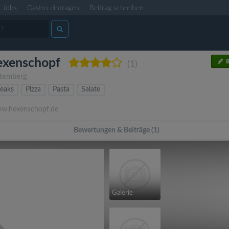
Jobs
Gastro eintragen
Beitrag schreiben
exenschopf
B
(1)
temberg
teaks
Pizza
Pasta
Salate
.hexenschopf.de
Bewertungen & Beiträge (1)
Galerie