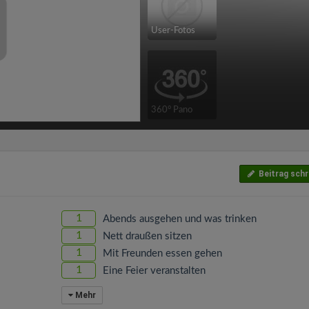
User-Fotos
360° Pano
Beitrag schr
1
Abends ausgehen und was trinken
1
Nett draußen sitzen
1
Mit Freunden essen gehen
1
Eine Feier veranstalten
Mehr