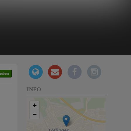
eiben
INFO
+
−