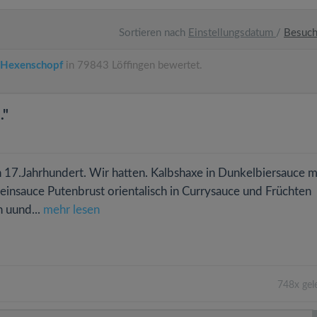
Sortieren nach
Einstellungsdatum
/
Besuc
l Hexenschopf
in 79843 Löffingen bewertet.
."
 17.Jahrhundert. Wir hatten. Kalbshaxe in Dunkelbiersauce m
einsauce Putenbrust orientalisch in Currysauce und Früchten
n uund...
mehr lesen
748x gel