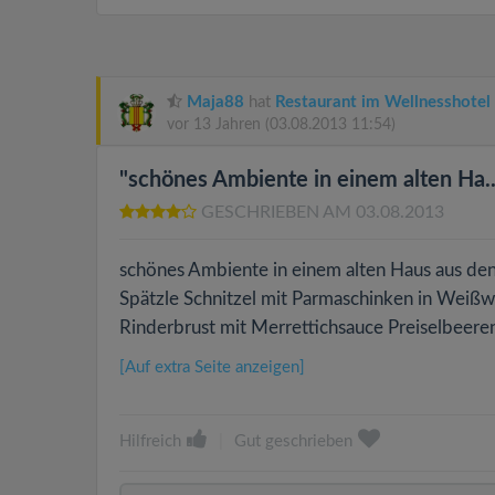
Maja88
hat
Restaurant im Wellnesshote
vor 13 Jahren
(03.08.2013 11:54)
"schönes Ambiente in einem alten Ha..
GESCHRIEBEN AM 03.08.2013
schönes Ambiente in einem alten Haus aus den
Spätzle Schnitzel mit Parmaschinken in Weißw
Rinderbrust mit Merrettichsauce Preiselbeere
[Auf extra Seite anzeigen]
Hilfreich
|
Gut geschrieben