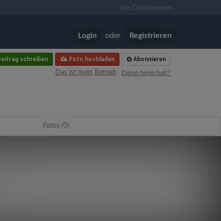
Für Gastronomen
Login
oder
Registrieren
eitrag schreiben
Foto hochladen
Abonnieren
Das ist mein Betrieb
Daten fehlerhaft?
Fotos (0)