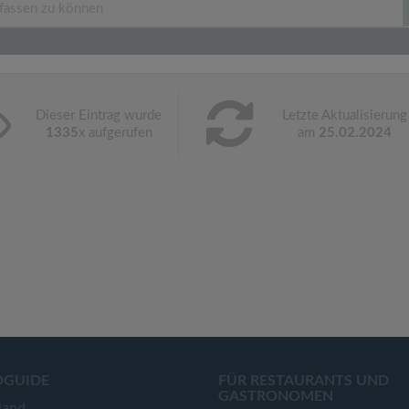
Dieser Eintrag wurde
Letzte Aktualisierung
1335
x aufgerufen
am
25.02.2024
OGUIDE
FÜR RESTAURANTS UND
GASTRONOMEN
land