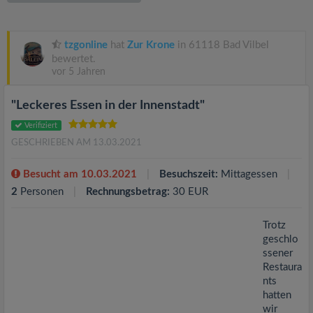
v
i
tzgonline
hat
Zur Krone
in 61118 Bad Vilbel
bewertet.
vor 5 Jahren
g
"Leckeres Essen in der Innenstadt"
a
Verifiziert
GESCHRIEBEN AM 13.03.2021
t
Besucht am 10.03.2021
Besuchszeit:
Mittagessen
i
2
Personen
Rechnungsbetrag:
30 EUR
o
Trotz
geschlo
ssener
n
Restaura
nts
hatten
wir