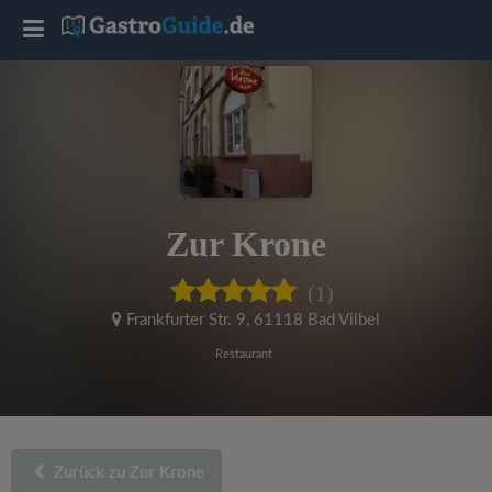
T
o
g
g
Zur Krone
l
(1)
e
Frankfurter Str. 9
,
61118 Bad Vilbel
Restaurant
n
a
Zurück zu Zur Krone