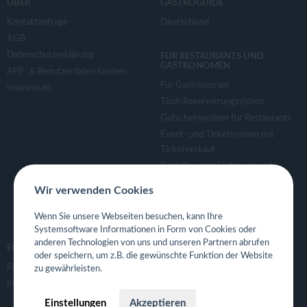
ÜBER
GASTROGUIDE
Kontaktanfrage
Deutschland
AGB
Datenschutzerklärung
FÜR RESTAURANTS UND
GASTRONOMEN
APP- & Benutzerdaten löschen
Für Gastronomen
Impressum
Tisch Reservierungsystem
Gutscheinsystem für Restaurants
Event- und Ticketsystem mit
Ticketverkauf
Bestellsystem Lieferung und
TakeAway
Wir verwenden Cookies
Webseiten für Restaurant
Eigene App für Restaurant
Wenn Sie unsere Webseiten besuchen, kann Ihre
Systemsoftware Informationen in Form von Cookies oder
anderen Technologien von uns und unseren Partnern abrufen
FOLGE UNS
oder speichern, um z.B. die gewünschte Funktion der Website
Facebook
zu gewährleisten.
Instagram
Einstellungen
Akzeptieren