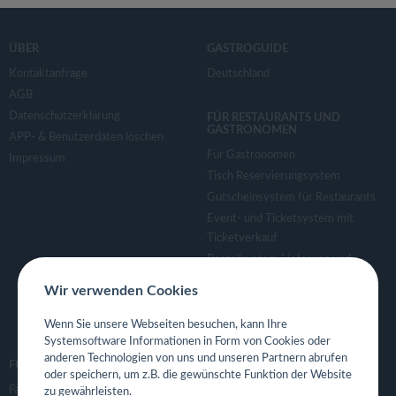
ÜBER
GASTROGUIDE
Kontaktanfrage
Deutschland
AGB
Datenschutzerklärung
FÜR RESTAURANTS UND
GASTRONOMEN
APP- & Benutzerdaten löschen
Für Gastronomen
Impressum
Tisch Reservierungsystem
Gutscheinsystem für Restaurants
Event- und Ticketsystem mit
Ticketverkauf
Bestellsystem Lieferung und
TakeAway
Wir verwenden Cookies
Webseiten für Restaurant
Eigene App für Restaurant
Wenn Sie unsere Webseiten besuchen, kann Ihre
Systemsoftware Informationen in Form von Cookies oder
anderen Technologien von uns und unseren Partnern abrufen
FOLGE UNS
oder speichern, um z.B. die gewünschte Funktion der Website
Facebook
zu gewährleisten.