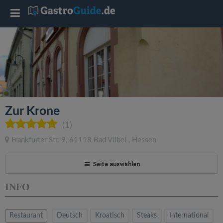
T
o
g
g
Zur Krone
l
(1)
Frankfurter Str. 9
,
61118
Bad Vilbel
,
Hessen
e
Seite auswählen
n
INFO
a
Restaurant
Deutsch
Kroatisch
Steaks
International