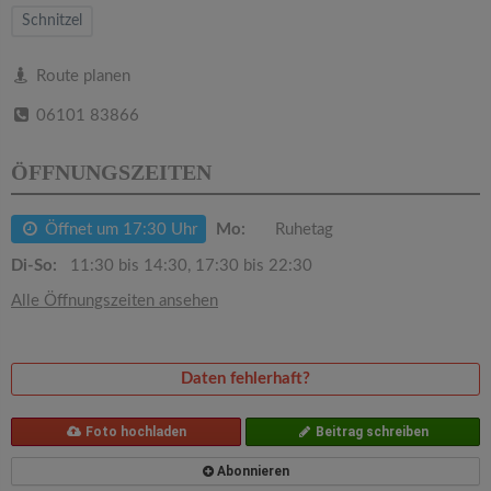
v
Schnitzel
i
Route planen
06101 83866
g
ÖFFNUNGSZEITEN
a
Öffnet um 17:30 Uhr
Mo:
Ruhetag
t
Di-So:
11:30 bis 14:30, 17:30 bis 22:30
i
Alle Öffnungszeiten ansehen
o
Daten fehlerhaft?
n
Foto hochladen
Beitrag schreiben
Abonnieren