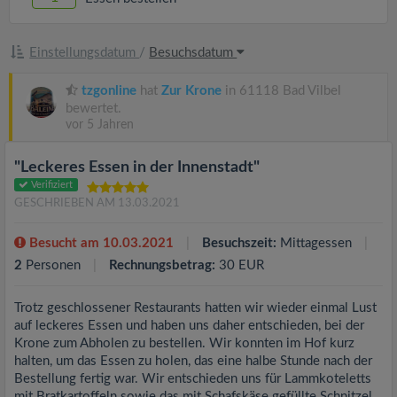
Einstellungsdatum
/
Besuchsdatum
tzgonline
hat
Zur Krone
in 61118 Bad Vilbel
bewertet.
vor 5 Jahren
"Leckeres Essen in der Innenstadt"
Verifiziert
GESCHRIEBEN AM 13.03.2021
Besucht am 10.03.2021
Besuchszeit:
Mittagessen
2
Personen
Rechnungsbetrag:
30 EUR
Trotz geschlossener Restaurants hatten wir wieder einmal Lust
auf leckeres Essen und haben uns daher entschieden, bei der
Krone zum Abholen zu bestellen. Wir konnten im Hof kurz
halten, um das Essen zu holen, das eine halbe Stunde nach der
Bestellung fertig war. Wir entschieden uns für Lammkoteletts
mit Bratkartoffeln sowie das mit Schafskäse gefüllte Schnitzel