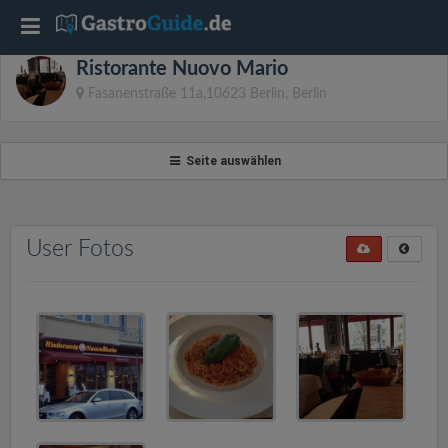
T
Ristorante Nuovo Mario
o
Fasanenstraße 11a,10623 Berlin, Berlin
g
Seite auswählen
g
l
User Fotos
e
n
a