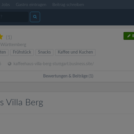
Jobs
Gastro eintragen
Beitrag schreiben
B
(1)
-Württemberg
äten
Frühstück
Snacks
Kaffee und Kuchen
6
kaffeehaus-villa-berg-stuttgart.business.site/
Bewertungen & Beiträge (1)
 Villa Berg