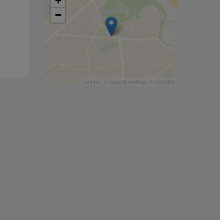
+
−
Leaflet
| ©
OpenStreetMap
©
CartoDB