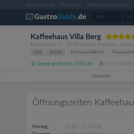
GastroGuide.de
Community
Restaurant-Gutscheine
Kaffeehaus Villa Berg
Hackstraße 71
,
70190
Stuttgart
(Ostheim)
,
Baden
Cafe
Eiscafe
Kaffeespezialitäten
Teespezialit
Derzeit geöffnet bis 19:00 Uhr
0711 2536481
Übersicht
Öffnungszeiten Kaffeehaus
Montag:
10:00 - 19:00 Uhr