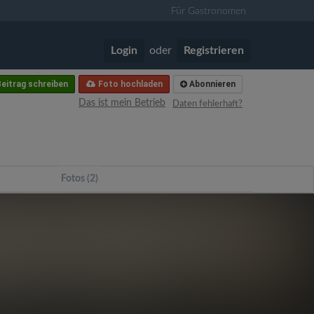
Für Gastronomen
Login
oder
Registrieren
eitrag schreiben
Foto hochladen
Abonnieren
Das ist mein Betrieb
Daten fehlerhaft?
Fotos (2)