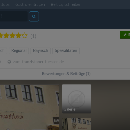
Jobs
Gastro eintragen
Beitrag schreiben
B
(1)
ich
Regional
Bayrisch
Spezialitäten
5
zum-franziskaner-fuessen.de
Bewertungen & Beiträge (1)
Galerie