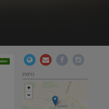
eiben
INFO
+
−