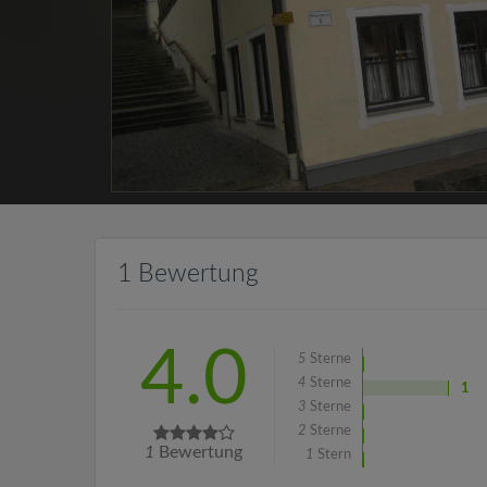
1 Bewertung
4.0
5
Sterne
4
Sterne
1
3
Sterne
2
Sterne
1
Bewertung
1
Stern