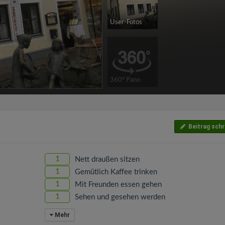
User-Fotos
360° Pano
Beitrag schr
1
Nett draußen sitzen
1
Gemütlich Kaffee trinken
1
Mit Freunden essen gehen
1
Sehen und gesehen werden
Mehr