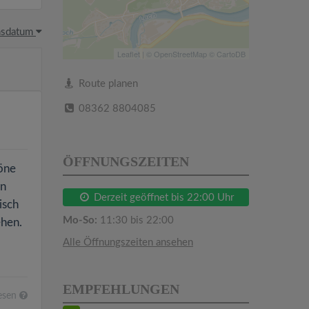
hsdatum
Leaflet
| ©
OpenStreetMap
©
CartoDB
Route planen
08362 8804085
ÖFFNUNGSZEITEN
höne
in
Derzeit geöffnet bis 22:00 Uhr
isch
Mo-So:
11:30 bis 22:00
ehen.
Alle Öffnungszeiten ansehen
EMPFEHLUNGEN
esen