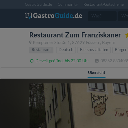
GastroGuide.de
Community
Restaurant-Gutscheine
Restaurant Zum Franziskaner
Kemptener Straße 1
,
87629
Füssen
,
Bayern
Restaurant
Deutsch
Bierspezialitäten
Bürgerl
Derzeit geöffnet bis 22:00 Uhr
08362 880408
Übersicht