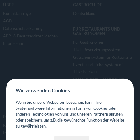
v
ÜBER
GASTROGUIDE
Kontaktanfrage
Deutschland
i
AGB
Datenschutzerklärung
FÜR RESTAURANTS UND
g
GASTRONOMEN
APP- & Benutzerdaten löschen
Für Gastronomen
Impressum
a
Tisch Reservierungsystem
Gutscheinsystem für Restaurants
Event- und Ticketsystem mit
t
Ticketverkauf
Bestellsystem Lieferung und
i
TakeAway
Wir verwenden Cookies
Webseiten für Restaurant
o
Eigene App für Restaurant
Wenn Sie unsere Webseiten besuchen, kann Ihre
Systemsoftware Informationen in Form von Cookies oder
anderen Technologien von uns und unseren Partnern abrufen
n
FOLGE UNS
oder speichern, um z.B. die gewünschte Funktion der Website
Facebook
zu gewährleisten.
Instagram