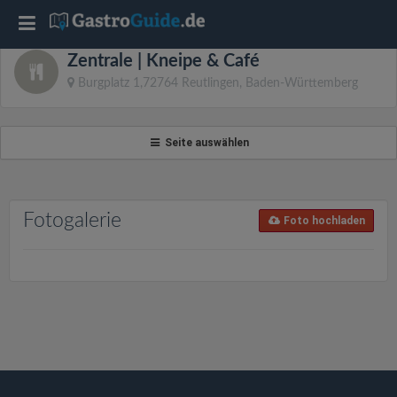
T
Zentrale | Kneipe & Café
o
Burgplatz 1,72764 Reutlingen, Baden-Württemberg
g
Seite auswählen
g
l
Fotogalerie
Foto hochladen
e
n
a