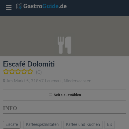
T
o
g
g
Eiscafé Dolomiti
l
(0)
Am Markt 5
,
31867
Lauenau
,
Niedersachsen
e
Seite auswählen
n
INFO
a
Eiscafe
Kaffeespezialitäten
Kaffee und Kuchen
Eis