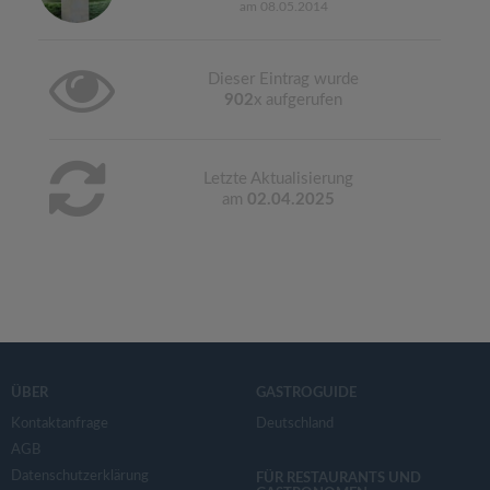
am 08.05.2014
Dieser Eintrag wurde
902
x aufgerufen
Letzte Aktualisierung
am
02.04.2025
ÜBER
GASTROGUIDE
Kontaktanfrage
Deutschland
AGB
Datenschutzerklärung
FÜR RESTAURANTS UND