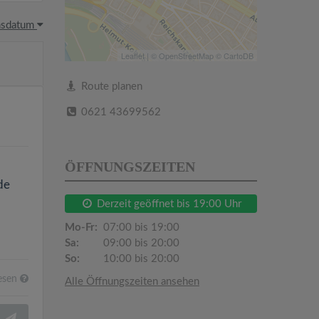
hsdatum
Leaflet
| ©
OpenStreetMap
©
CartoDB
Route planen
0621 43699562
ÖFFNUNGSZEITEN
de
Derzeit geöffnet bis 19:00 Uhr
Mo-Fr:
07:00 bis 19:00
Sa:
09:00 bis 20:00
So:
10:00 bis 20:00
esen
Alle Öffnungszeiten ansehen