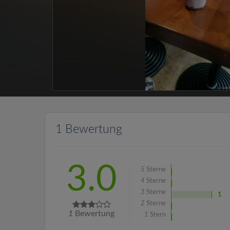
1 Bewertung
3.0
5
Sterne
4
Sterne
3
Sterne
1
2
Sterne
1
Bewertung
1
Stern