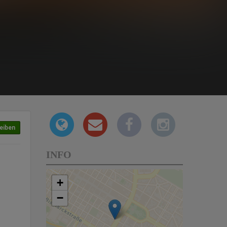
eiben
INFO
+
−