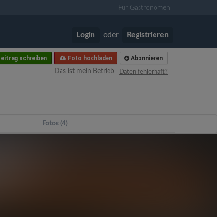
Für Gastronomen
Login
oder
Registrieren
eitrag schreiben
Foto hochladen
Abonnieren
Das ist mein Betrieb
Daten fehlerhaft?
Fotos (4)