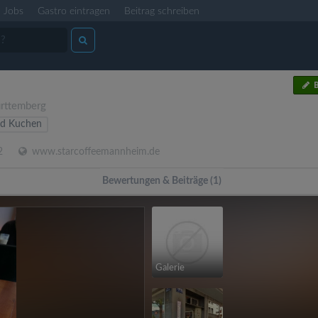
Jobs
Gastro eintragen
Beitrag schreiben
B
rttemberg
nd Kuchen
2
www.starcoffeemannheim.de
Bewertungen & Beiträge (1)
Galerie