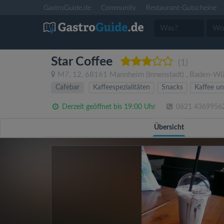
GastroGuide.de
Community
Restaurant-Gutscheine
Star Coffee
(1)
M7, 12
,
68161
Mannheim
(Innenstadt)
,
Baden-Wü
Cafebar
Kaffeespezialitäten
Snacks
Kaffee u
Derzeit geöffnet bis 19:00 Uhr
0621 4369956
Übersicht