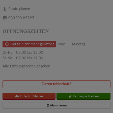
v
Route planen
i
033203 85995
g
ÖFFNUNGSZEITEN
a
Heute nicht mehr geöffnet
Mo:
Ruhetag
Di-Fr:
08:00 bis 18:00
t
Sa-So:
09:00 bis 19:00
Alle Öffnungszeiten ansehen
i
o
Daten fehlerhaft?
n
Foto hochladen
Beitrag schreiben
Abonnieren