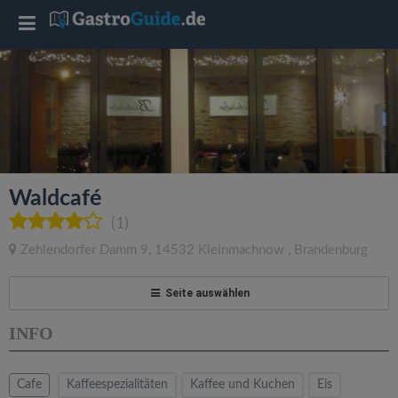
T
o
g
g
Waldcafé
l
(1)
Zehlendorfer Damm 9
,
14532
Kleinmachnow
,
Brandenburg
e
Seite auswählen
n
INFO
a
Cafe
Kaffeespezialitäten
Kaffee und Kuchen
Eis