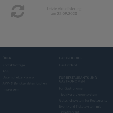
Letzte Aktualisierung
am
22.09.2020
ÜBER
GASTROGUIDE
Kontaktanfrage
Deutschland
AGB
Datenschutzerklärung
FÜR RESTAURANTS UND
GASTRONOMEN
APP- & Benutzerdaten löschen
Für Gastronomen
Impressum
Tisch Reservierungsystem
Gutscheinsystem für Restaurants
Event- und Ticketsystem mit
Ticketverkauf