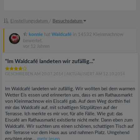
Einstellungsdatum
/
Besuchsdatum
konnie
hat
Waldcafé
in 14532 Kleinmachnow
bewertet.
vor 12 Jahren
"Im Waldcafé landeten wir zufällig..."
GESCHRIEBEN AM 20.07.2014
| AKTUALISIERT AM 12.10.2014
Im Waldcafé landeten wir zufällig. Wir wollten bei dem warmen
Wetter Eis essen und erinnerten uns, dass es am Rathausmarkt
von Kleinmachnow ein Eiscafé gab. Auf dem Weg dorthin fiel
mir das Waldcafé auf, mit schattigen Sitzplätzen auf der
Terrasse. Ich merkte es mir vor, für alle Fälle. Wie gut: das
Eiscafé am Rathausmarkt existierte nicht mehr. Dann eben zum
Waldcafé. Wir suchten uns einen schönen, schattigen Tisch auf
der Terrasse vor dem Haus aus und nahmen Platz. Umgehend
erschien eine...
mehr lesen