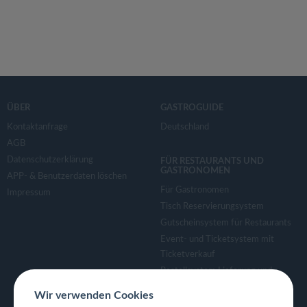
ÜBER
GASTROGUIDE
Kontaktanfrage
Deutschland
AGB
Datenschutzerklärung
FÜR RESTAURANTS UND
GASTRONOMEN
APP- & Benutzerdaten löschen
Für Gastronomen
Impressum
Tisch Reservierungsystem
Gutscheinsystem für Restaurants
Event- und Ticketsystem mit
Ticketverkauf
Bestellsystem Lieferung und
TakeAway
Wir verwenden Cookies
Webseiten für Restaurant