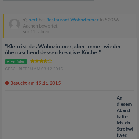
v
i
bert
hat
Restaurant Wohnzimmer
in 52066
Aachen bewertet.
vor 11 Jahren
g
"Klein ist das Wohnzimmer, aber immer wieder
a
überraschend dessen kreative Küche ."
Verifiziert
t
GESCHRIEBEN AM 03.12.2015
i
Besucht am 19.11.2015
An
o
diesem
Abend
n
hatte
ich, da
Strohwi
twer,