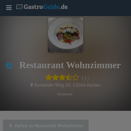
T
o
g
g
Restaurant Wohnzimmer
l
(1)
e
Ronheider Weg 20
,
52066 Aachen
Restaurant
n
a
Zurück zu Restaurant Wohnzimmer