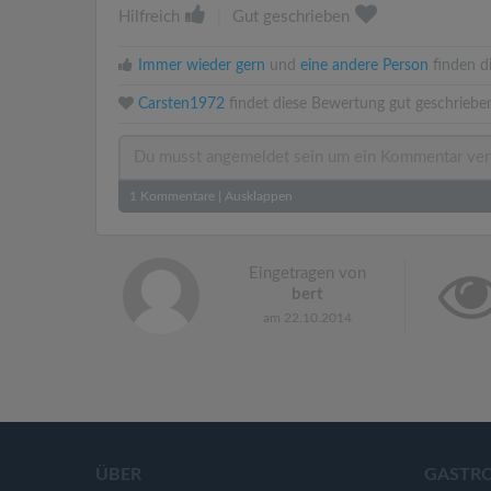
Hilfreich
|
Gut geschrieben
Immer wieder gern
und
eine andere Person
finden di
Carsten1972
findet diese Bewertung gut geschriebe
1
Kommentare
|
Ausklappen
Eingetragen von
bert
am 22.10.2014
ÜBER
GASTR