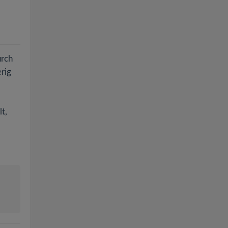
urch
rig
t,