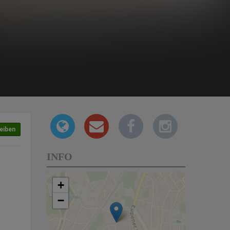
eiben
INFO
+
−