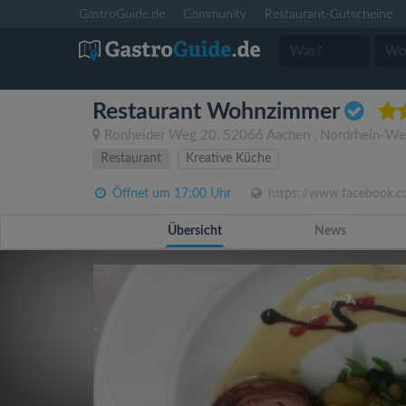
GastroGuide.de
Community
Restaurant-Gutscheine
Restaurant Wohnzimmer
Ronheider Weg 20
,
52066
Aachen
,
Nordrhein-We
Restaurant
Kreative Küche
Öffnet um 17:00 Uhr
https://www.facebook
Übersicht
News