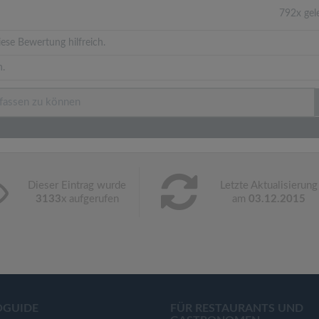
792x gel
ese Bewertung hilfreich.
n.
Dieser Eintrag wurde
Letzte Aktualisierung
3133
x aufgerufen
am
03.12.2015
OGUIDE
FÜR RESTAURANTS UND