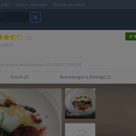
Jobs
Gastro eintragen
Beitrag schreiben
B
(1)
stfalen
.com/pages/wohnzimmer/555418411186148
Events (0)
Bewertungen & Beiträge (1)
Galerie