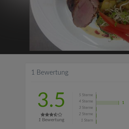
1 Bewertung
3.5
5
Sterne
4
Sterne
1
3
Sterne
2
Sterne
1
Bewertung
1
Stern