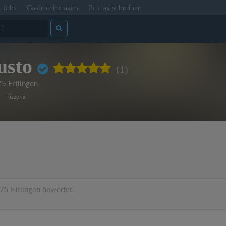
Jobs
Gastro eintragen
Beitrag schreiben
usto
(1)
5 Ettlingen
Pizzeria
75 Ettlingen bewertet.