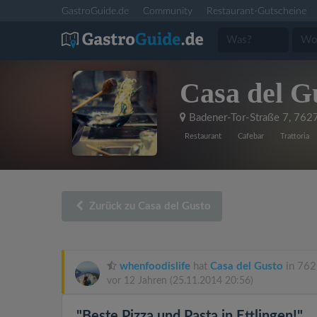
GastroGuide.de
Community
Restaurant-Gutscheine
Casa del G
Badener-Tor-Straße 7
,
7627
Restaurant
Cafebar
Trattoria
Zurück zu Casa del Gusto
whenfoodislife
hat
Casa del Gusto
in 762
vor 12 Jahren
(25.11.2014 20:56)
"Beste Pizza und Pasta in Ettlingen!"