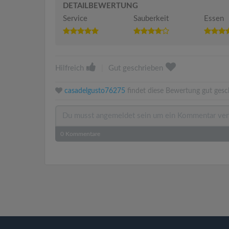
DETAILBEWERTUNG
Service
Sauberkeit
Essen
Hilfreich
|
Gut geschrieben
casadelgusto76275
findet diese Bewertung gut gesc
0
Kommentare