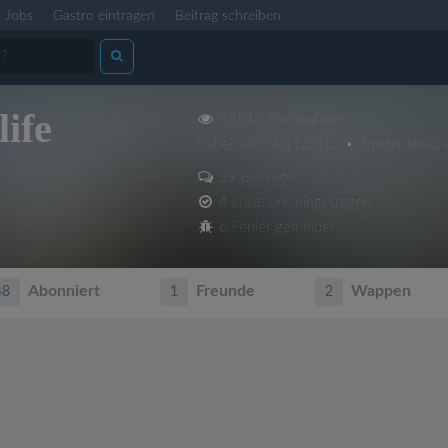
Jobs
Gastro eintragen
Beitrag schreiben
ife
33515 Profilaufrufe
Dabei seit 04.11.2012 • Zuletzt aktiv:
39 Beiträge
4 Locations eingetragen
6 Fehler gemeldet
Abonniert
Freunde
Wappen
48
1
2