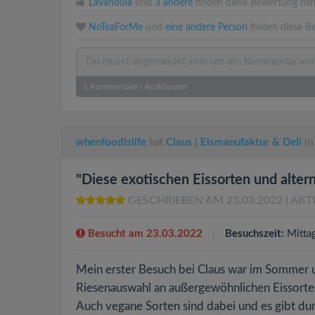
Lavandula
und
3 andere
finden diese Bewertung hilfr
NoTeaForMe
und
eine andere Person
finden diese B
1
Kommentare
|
Ausklappen
whenfoodislife
hat
Claus | Eismanufaktur & Deli
in
"Diese exotischen Eissorten und altern
GESCHRIEBEN AM 23.03.2022
| AKT
Besucht am 23.03.2022
Besuchszeit:
Mitta
Mein erster Besuch bei Claus war im Sommer u
Riesenauswahl an außergewöhnlichen Eissorten 
Auch vegane Sorten sind dabei und es gibt dun