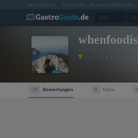
GastroGuide.de
Community
Restaurant-Gutscheine
whenfoodisl
aus Karlsruhe
Platz #244 • 7,166 Punkte
Bewertungen
Fotos
39
0