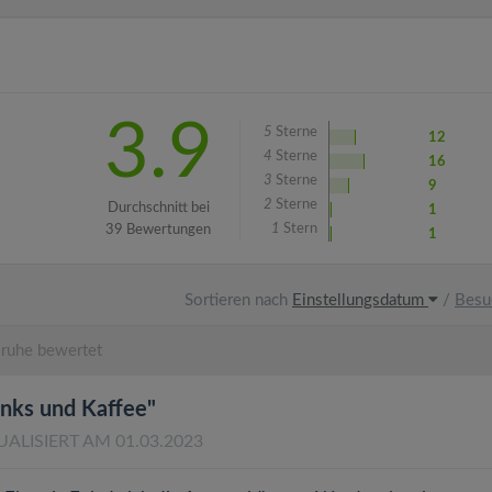
3.9
5
Sterne
12
4
Sterne
16
3
Sterne
9
2
Sterne
Durchschnitt bei
1
1
Stern
39 Bewertungen
1
Sortieren nach
Einstellungsdatum
/
Besu
ruhe bewertet
rinks und Kaffee"
UALISIERT AM 01.03.2023