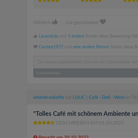
Hilfreich
|
Gut geschrieben
Lavandula
und
3 andere
finden diese Bewertung hilfr
Carsten1972
und
eine andere Person
finden diese B
0
Kommentare
whenfoodislife
hat
LUUC | Café · Deli · Wein
in 76
"Tolles Café mit schönem Ambiente u
GESCHRIEBEN AM 01.03.2023
Besucht am 20.10.2022