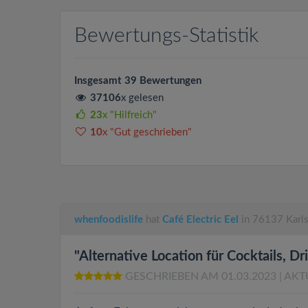
Bewertungs-Statistik
Insgesamt 39 Bewertungen
37106
x gelesen
23
x "Hilfreich"
10
x "Gut geschrieben"
whenfoodislife
hat
Café Electric Eel
in 76137 Karls
"Alternative Location für Cocktails, D
GESCHRIEBEN AM 01.03.2023
| AKT