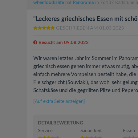
whenfoodislife
hat
Panorama
in 76137 Karlsruhe 
"Leckeres griechisches Essen mit sc
GESCHRIEBEN AM 01.03.2023
Besucht am 09.08.2022
Wir waren letztes Jahr im Sommer im Panorama, 
griechisch essen gehen immer etwas mutig, ab
einfach mehrere Vorspeisen bestellt habe, die
Fleischgericht (Souvlaki), das wohl sehr gelun
Schafskäse und die gegrillten Pilze und Pepero
[Auf extra Seite anzeigen]
DETAILBEWERTUNG
Service
Sauberkeit
Essen