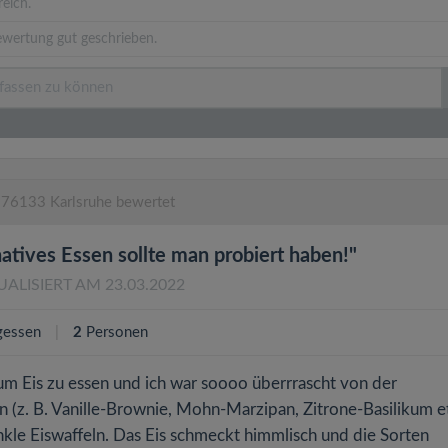
eich.
ewertung gut geschrieben.
 76133 Karlsruhe bewertet
atives Essen sollte man probiert haben!"
UALISIERT AM 23.03.2022
gessen
2
Personen
m Eis zu essen und ich war soooo überrrascht von der
(z. B. Vanille-Brownie, Mohn-Marzipan, Zitrone-Basilikum et
kle Eiswaffeln. Das Eis schmeckt himmlisch und die Sorten