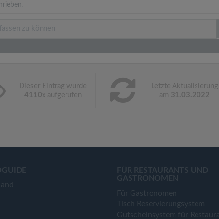
hrieben.
Dieser Eintrag wurde
Letzte Aktualisierung
4110
x aufgerufen
am
31.03.2022
OGUIDE
FÜR RESTAURANTS UND
GASTRONOMEN
land
Für Gastronomen
Tisch Reservierungsystem
Gutscheinsystem für Restaur