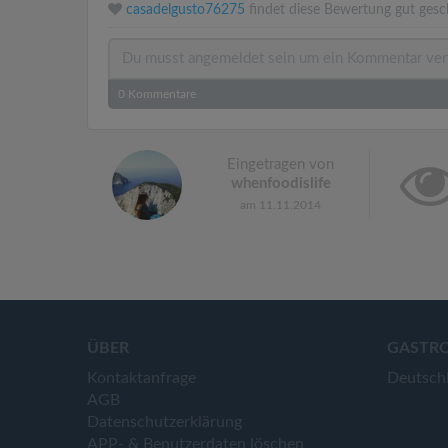
casadelgusto76275
findet diese Bewertung gut gesc
0
Kommentare
Eingetragen von
whenfoodislife
am 11.11.2014
ÜBER
GASTR
Kontaktanfrage
Deutsch
AGB
Datenschutzerklärung
APP- & Benutzerdaten löschen