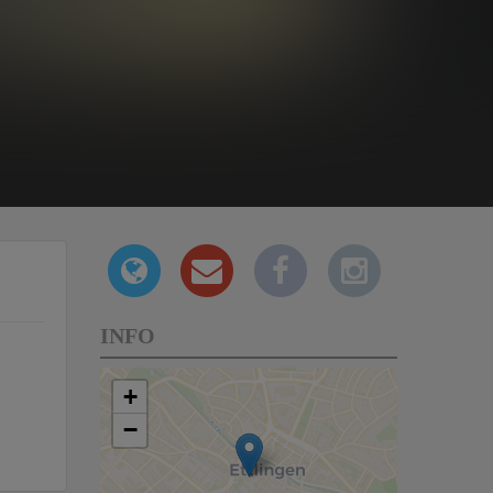
INFO
+
−