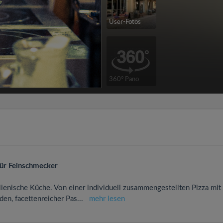
User-Fotos
360° Pano
 für Feinschmecker
italienische Küche. Von einer individuell zusammengestellten Pizza mit
en, facettenreicher Pas
...
mehr lesen