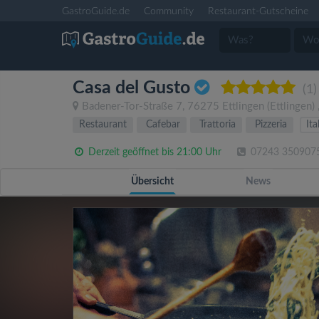
GastroGuide.de
Community
Restaurant-Gutscheine
Casa del Gusto
(1)
Badener-Tor-Straße 7
,
76275
Ettlingen
(Ettlingen)
Restaurant
Cafebar
Trattoria
Pizzeria
Ita
Derzeit geöffnet bis 21:00 Uhr
07243 350907
Übersicht
News