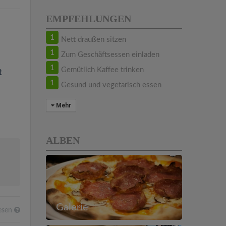
EMPFEHLUNGEN
1
Nett draußen sitzen
1
Zum Geschäftsessen einladen
1
Gemütlich Kaffee trinken
t
1
Gesund und vegetarisch essen
Mehr
ALBEN
Galerie
esen