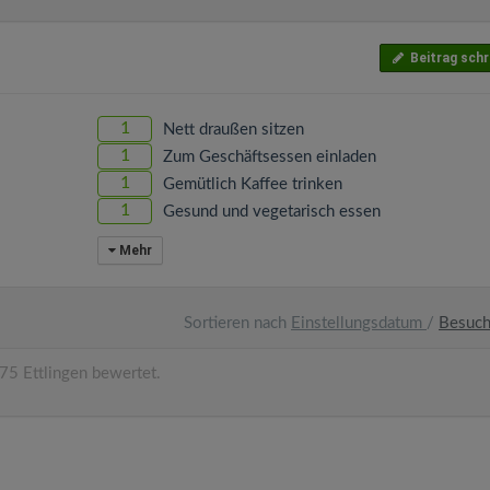
Beitrag schr
1
Nett draußen sitzen
1
Zum Geschäftsessen einladen
1
Gemütlich Kaffee trinken
1
Gesund und vegetarisch essen
Mehr
Sortieren nach
Einstellungsdatum
/
Besuc
75 Ettlingen bewertet.