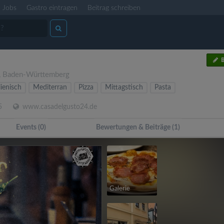
Jobs
Gastro eintragen
Beitrag schreiben
B
,
Baden-Württemberg
lienisch
Mediterran
Pizza
Mittagstisch
Pasta
5
www.casadelgusto24.de
Events (0)
Bewertungen & Beiträge (1)
Galerie