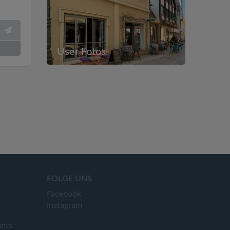
User Fotos
FOLGE UNS
Facebook
Instagram
ants