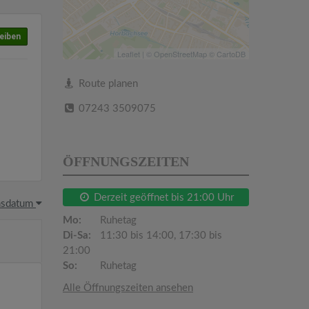
eiben
Leaflet
| ©
OpenStreetMap
©
CartoDB
Route planen
07243 3509075
ÖFFNUNGSZEITEN
Derzeit geöffnet bis 21:00 Uhr
hsdatum
Mo:
Ruhetag
Di-Sa:
11:30 bis 14:00, 17:30 bis
21:00
So:
Ruhetag
Alle Öffnungszeiten ansehen