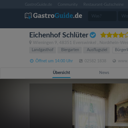
GastroGuide.de
Community
Restaurant-Gutscheine
Eichenhof Schlüter
Wieningen 9
,
48351
Everswinkel
,
Nordrhein-Wes
Landgasthof
Biergarten
Ausflugsziel
Bürgerl
Öffnet um 14:00 Uhr
02582 1838
www.e
Übersicht
News