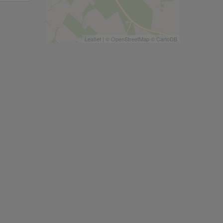
Leaflet
| ©
OpenStreetMap
©
CartoDB