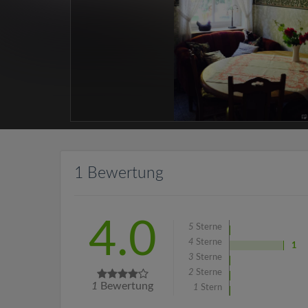
1 Bewertung
4.0
5
Sterne
4
Sterne
1
3
Sterne
2
Sterne
1
Bewertung
1
Stern