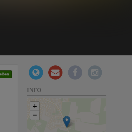
eiben
INFO
+
−