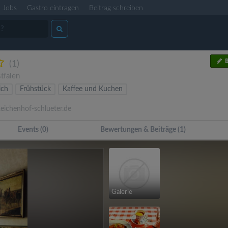
Jobs
Gastro eintragen
Beitrag schreiben
B
(1)
tfalen
ich
Frühstück
Kaffee und Kuchen
ichenhof-schlueter.de
Events (0)
Bewertungen & Beiträge (1)
Galerie