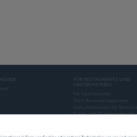
OGUIDE
FÜR RESTAURANTS UND
GASTRONOMEN
land
Für Gastronomen
Tisch Reservierungsystem
Gutscheinsystem für Restaur
Event- und Ticketsystem mit
Ticketverkauf
Bestellsystem Lieferung und
TakeAway