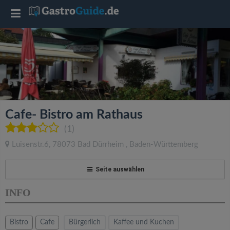
T
o
g
g
Cafe- Bistro am Rathaus
l
(1)
Luisenstr.6
,
78073
Bad Dürrheim
,
Baden-Württemberg
e
Seite auswählen
n
INFO
a
Bistro
Cafe
Bürgerlich
Kaffee und Kuchen