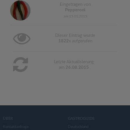
Eingetragen von
Pepperoni
am 15.01.2015
Dieser Eintrag wurde
1822
x aufgerufen
Letzte Aktualisierung
am
26.08.2015
ÜBER
GASTROGUIDE
Kontaktanfrage
Deutschland