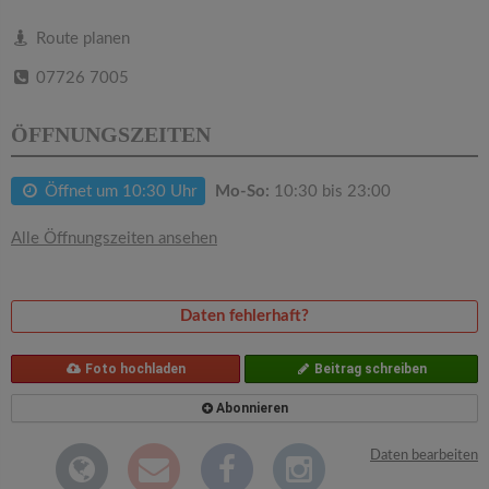
v
Route planen
i
07726 7005
g
ÖFFNUNGSZEITEN
a
Öffnet um 10:30 Uhr
Mo-So:
10:30 bis 23:00
t
Alle Öffnungszeiten ansehen
i
Daten fehlerhaft?
o
Foto hochladen
Beitrag schreiben
n
Abonnieren
Daten bearbeiten