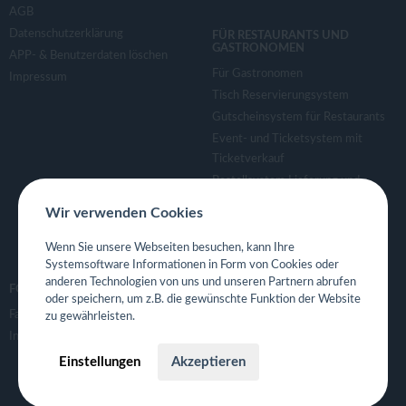
AGB
Datenschutzerklärung
FÜR RESTAURANTS UND
GASTRONOMEN
APP- & Benutzerdaten löschen
Für Gastronomen
Impressum
Tisch Reservierungsystem
Gutscheinsystem für Restaurants
Event- und Ticketsystem mit
Ticketverkauf
Bestellsystem Lieferung und
TakeAway
Wir verwenden Cookies
Webseiten für Restaurant
Eigene App für Restaurant
Wenn Sie unsere Webseiten besuchen, kann Ihre
Systemsoftware Informationen in Form von Cookies oder
anderen Technologien von uns und unseren Partnern abrufen
FOLGE UNS
oder speichern, um z.B. die gewünschte Funktion der Website
Facebook
zu gewährleisten.
Instagram
Einstellungen
Akzeptieren