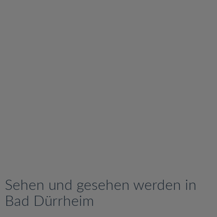
v
i
g
a
t
i
o
n
Sehen und gesehen werden in
Bad Dürrheim