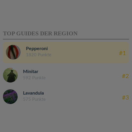
TOP GUIDES DER REGION
Pepperoni
#1
1820 Punkte
Minitar
#2
592 Punkte
Lavandula
#3
575 Punkte