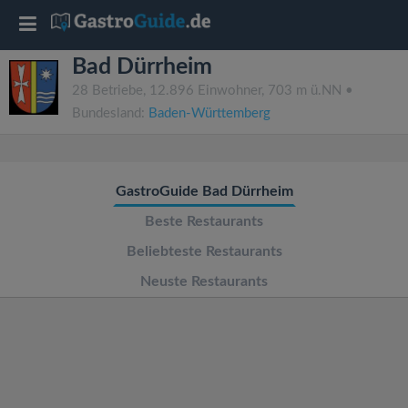
T
Bad Dürrheim
o
28 Betriebe, 12.896 Einwohner, 703 m ü.NN •
Bundesland:
Baden-Württemberg
g
g
GastroGuide Bad Dürrheim
l
Beste Restaurants
Beliebteste Restaurants
e
Neuste Restaurants
n
a