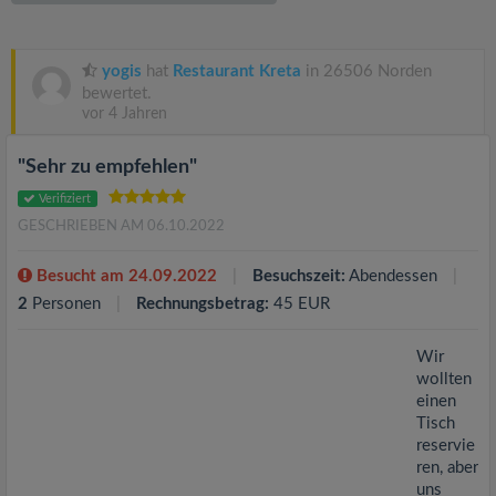
v
i
yogis
hat
Restaurant Kreta
in 26506 Norden
bewertet.
vor 4 Jahren
g
"Sehr zu empfehlen"
a
Verifiziert
GESCHRIEBEN AM 06.10.2022
t
Besucht am 24.09.2022
Besuchszeit:
Abendessen
i
2
Personen
Rechnungsbetrag:
45 EUR
o
Wir
wollten
einen
n
Tisch
reservie
ren, aber
uns