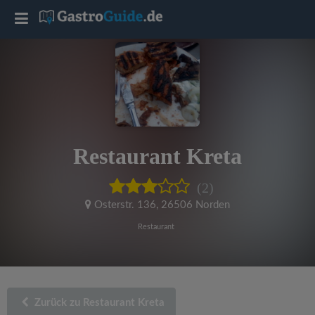
T
o
g
g
Restaurant Kreta
l
(2)
e
Osterstr. 136
,
26506 Norden
Restaurant
n
a
Zurück zu Restaurant Kreta