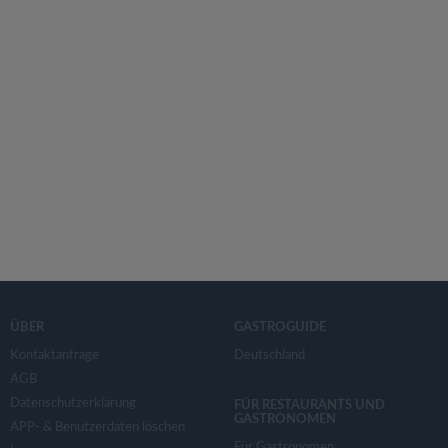
ÜBER
GASTROGUIDE
Kontaktanfrage
Deutschland
AGB
Datenschutzerklärung
FÜR RESTAURANTS UND
GASTRONOMEN
APP- & Benutzerdaten löschen
Für Gastronomen