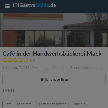
T
o
g
g
Café in der Handwerksbäckerei Mack
l
(0)
Bachstr. 7
,
73460
Hüttlingen
(Zentrum)
,
Baden-Württemberg
e
Seite auswählen
n
INFO
a
Cafe
Konditorei
Kaffeespezialitäten
Frühstück