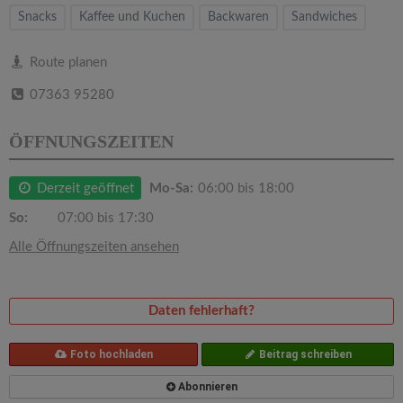
v
Snacks
Kaffee und Kuchen
Backwaren
Sandwiches
i
Route planen
07363 95280
g
ÖFFNUNGSZEITEN
a
Derzeit geöffnet
Mo-Sa:
06:00 bis 18:00
t
So:
07:00 bis 17:30
i
Alle Öffnungszeiten ansehen
o
Daten fehlerhaft?
n
Foto hochladen
Beitrag schreiben
Abonnieren