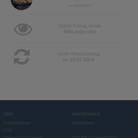
am 08.03.2015
Dieser Eintrag wurde
494
x aufgerufen
Letzte Aktualisierung
am
25.05.2024
ÜBER
GASTROGUIDE
Kontaktanfrage
Deutschland
AGB
Datenschutzerklärung