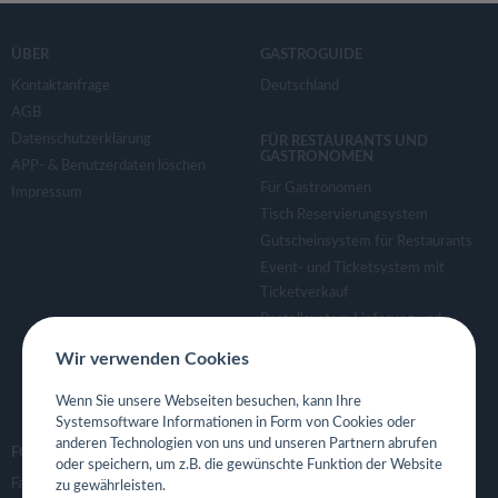
ÜBER
GASTROGUIDE
Kontaktanfrage
Deutschland
AGB
Datenschutzerklärung
FÜR RESTAURANTS UND
GASTRONOMEN
APP- & Benutzerdaten löschen
Für Gastronomen
Impressum
Tisch Reservierungsystem
Gutscheinsystem für Restaurants
Event- und Ticketsystem mit
Ticketverkauf
Bestellsystem Lieferung und
TakeAway
Wir verwenden Cookies
Webseiten für Restaurant
Eigene App für Restaurant
Wenn Sie unsere Webseiten besuchen, kann Ihre
Systemsoftware Informationen in Form von Cookies oder
anderen Technologien von uns und unseren Partnern abrufen
FOLGE UNS
oder speichern, um z.B. die gewünschte Funktion der Website
Facebook
zu gewährleisten.