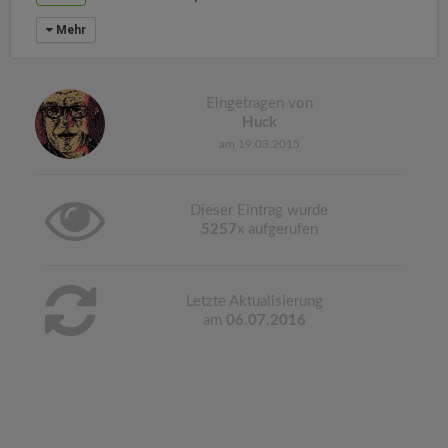
Mehr
Eingetragen von
Huck
am 19.03.2015
Dieser Eintrag wurde
5257
x aufgerufen
Letzte Aktualisierung
am
06.07.2016