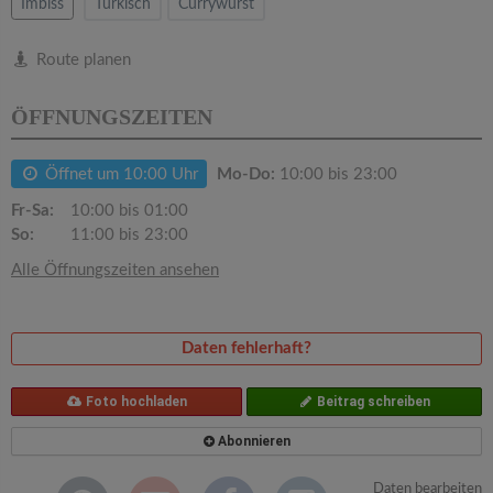
v
Imbiss
Türkisch
Currywurst
i
Route planen
ÖFFNUNGSZEITEN
g
Öffnet um 10:00 Uhr
Mo-Do:
10:00 bis 23:00
a
Fr-Sa:
10:00 bis 01:00
t
So:
11:00 bis 23:00
Alle Öffnungszeiten ansehen
i
Daten fehlerhaft?
o
Foto hochladen
Beitrag schreiben
n
Abonnieren
Daten bearbeiten