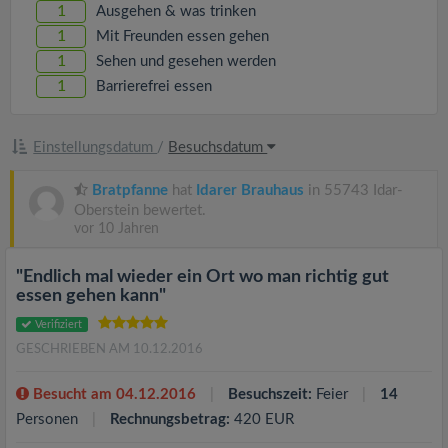
v
1
Ausgehen & was trinken
1
Mit Freunden essen gehen
i
1
Sehen und gesehen werden
1
Barrierefrei essen
g
Einstellungsdatum
/
Besuchsdatum
a
Bratpfanne
hat
Idarer Brauhaus
in 55743 Idar-
Oberstein bewertet.
t
vor 10 Jahren
i
"Endlich mal wieder ein Ort wo man richtig gut
essen gehen kann"
o
Verifiziert
GESCHRIEBEN AM 10.12.2016
n
Besucht am 04.12.2016
Besuchszeit:
Feier
14
Personen
Rechnungsbetrag:
420 EUR