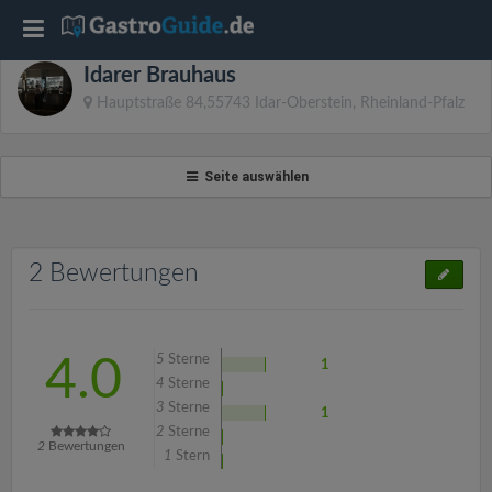
T
Idarer Brauhaus
o
Hauptstraße 84,55743 Idar-Oberstein, Rheinland-Pfalz
g
Seite auswählen
g
l
2 Bewertungen
e
5
Sterne
4.0
1
n
4
Sterne
3
Sterne
1
2
Sterne
a
2
Bewertungen
1
Stern