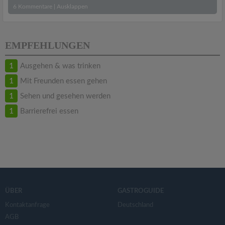
6
Kommentare
|
Ausklappen
EMPFEHLUNGEN
1
Ausgehen & was trinken
1
Mit Freunden essen gehen
1
Sehen und gesehen werden
1
Barrierefrei essen
ÜBER
GASTROGUIDE
Kontaktanfrage
Deutschland
AGB