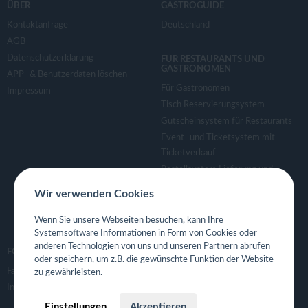
ÜBER
GASTROGUIDE
Kontaktanfrage
Deutschland
AGB
Datenschutzerklärung
FÜR RESTAURANTS UND
GASTRONOMEN
APP- & Benutzerdaten löschen
Für Gastronomen
Impressum
Tisch Reservierungsystem
Gutscheinsystem für Restaurants
Event- und Ticketsystem mit
Ticketverkauf
Bestellsystem Lieferung und
TakeAway
Wir verwenden Cookies
Webseiten für Restaurant
Eigene App für Restaurant
Wenn Sie unsere Webseiten besuchen, kann Ihre
Systemsoftware Informationen in Form von Cookies oder
anderen Technologien von uns und unseren Partnern abrufen
FOLGE UNS
oder speichern, um z.B. die gewünschte Funktion der Website
Facebook
zu gewährleisten.
Instagram
Einstellungen
Akzeptieren