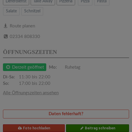
v
Lieferdienst
Take Away
Pizzeria
Pizza
Pasta
Salate
Schnitzel
i
Route planen
g
02334 808330
a
ÖFFNUNGSZEITEN
t
Derzeit geöffnet
Mo:
Ruhetag
Di-Sa:
11:30 bis 22:00
i
So:
17:00 bis 22:00
Alle Öffnungszeiten ansehen
o
n
Daten fehlerhaft?
Foto hochladen
Beitrag schreiben