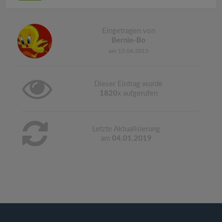
Eingetragen von
Bernie-Bo
am 13.04.2015
Dieser Eintrag wurde
1820
x aufgerufen
Letzte Aktualisierung
am
04.01.2019