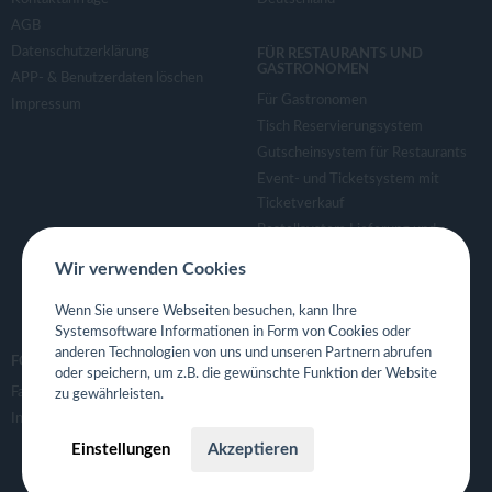
v
AGB
Datenschutzerklärung
FÜR RESTAURANTS UND
i
GASTRONOMEN
APP- & Benutzerdaten löschen
Für Gastronomen
Impressum
g
Tisch Reservierungsystem
Gutscheinsystem für Restaurants
a
Event- und Ticketsystem mit
Ticketverkauf
Bestellsystem Lieferung und
t
TakeAway
Wir verwenden Cookies
Webseiten für Restaurant
i
Eigene App für Restaurant
Wenn Sie unsere Webseiten besuchen, kann Ihre
Systemsoftware Informationen in Form von Cookies oder
o
anderen Technologien von uns und unseren Partnern abrufen
FOLGE UNS
oder speichern, um z.B. die gewünschte Funktion der Website
Facebook
zu gewährleisten.
n
Instagram
Einstellungen
Akzeptieren