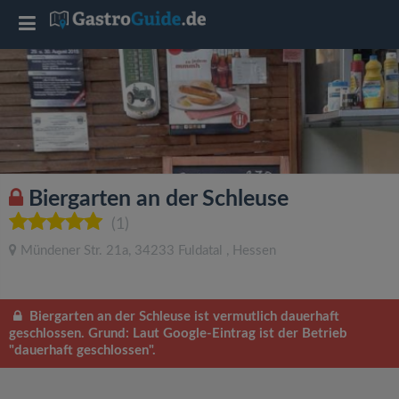
T
o
g
g
Biergarten an der Schleuse
l
(1)
Mündener Str. 21a
,
34233
Fuldatal
,
Hessen
e
n
Biergarten an der Schleuse ist vermutlich dauerhaft
geschlossen. Grund: Laut Google-Eintrag ist der Betrieb
"dauerhaft geschlossen".
a