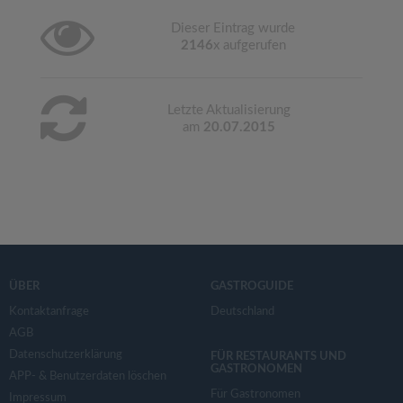
Dieser Eintrag wurde
2146
x aufgerufen
Letzte Aktualisierung
am
20.07.2015
ÜBER
GASTROGUIDE
Kontaktanfrage
Deutschland
AGB
Datenschutzerklärung
FÜR RESTAURANTS UND
GASTRONOMEN
APP- & Benutzerdaten löschen
Für Gastronomen
Impressum