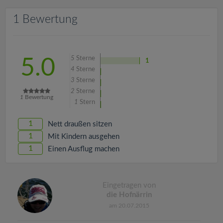
v
1 Bewertung
i
g
5
Sterne
5.0
1
4
Sterne
a
3
Sterne
2
Sterne
1
Bewertung
1
Stern
t
1
Nett draußen sitzen
i
1
Mit Kindern ausgehen
1
Einen Ausflug machen
o
n
Eingetragen von
die Hofnärrin
am 20.07.2015