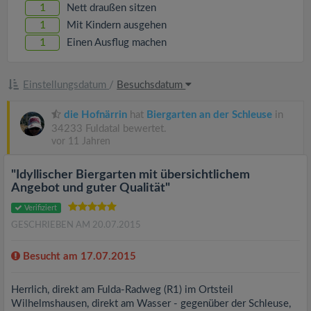
v
1
Nett draußen sitzen
1
Mit Kindern ausgehen
i
1
Einen Ausflug machen
g
Einstellungsdatum
/
Besuchsdatum
a
die Hofnärrin
hat
Biergarten an der Schleuse
in
34233 Fuldatal bewertet.
vor 11 Jahren
t
"Idyllischer Biergarten mit übersichtlichem
i
Angebot und guter Qualität"
Verifiziert
o
GESCHRIEBEN AM 20.07.2015
Besucht am 17.07.2015
n
Herrlich, direkt am Fulda-Radweg (R1) im Ortsteil
Wilhelmshausen, direkt am Wasser - gegenüber der Schleuse,