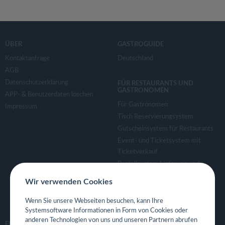
ÜBER
GASTROGUIDE
Kontaktanfrage
Deutschland
AGB
Datenschutzerklärung
FÜR RESTAURANTS UND
GASTRONOMEN
APP- & Benutzerdaten löschen
Für Gastronomen
Impressum
Tisch Reservierungsystem
Gutscheinsystem für Restaurants
Event- und Ticketsystem mit
Ticketverkauf
Bestellsystem Lieferung und
TakeAway
Wir verwenden Cookies
Webseiten für Restaurant
Eigene App für Restaurant
Wenn Sie unsere Webseiten besuchen, kann Ihre
Systemsoftware Informationen in Form von Cookies oder
anderen Technologien von uns und unseren Partnern abrufen
FOLGE UNS