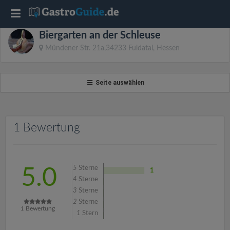
T
Biergarten an der Schleuse
o
Mündener Str. 21a,34233 Fuldatal, Hessen
g
Seite auswählen
g
l
1 Bewertung
e
5
Sterne
5.0
1
n
4
Sterne
3
Sterne
2
Sterne
a
1
Bewertung
1
Stern