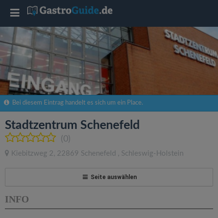
T
o
g
g
Bei diesem Eintrag handelt es sich um ein Place.
l
Stadtzentrum Schenefeld
(0)
e
Kiebitzweg 2
,
22869
Schenefeld
,
Schleswig-Holstein
n
Seite auswählen
a
INFO