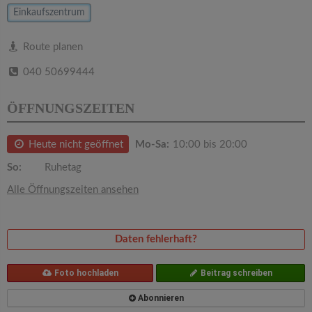
v
Einkaufszentrum
i
Route planen
040 50699444
g
ÖFFNUNGSZEITEN
a
Heute nicht geöffnet
Mo-Sa:
10:00 bis 20:00
t
So:
Ruhetag
i
Alle Öffnungszeiten ansehen
o
Daten fehlerhaft?
n
Foto hochladen
Beitrag schreiben
Abonnieren