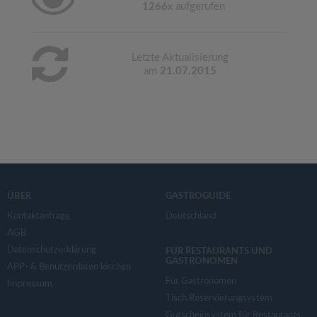
1266
x aufgerufen
Letzte Aktualisierung
am
21.07.2015
ÜBER
GASTROGUIDE
Kontaktanfrage
Deutschland
AGB
Datenschutzerklärung
FÜR RESTAURANTS UND
GASTRONOMEN
APP- & Benutzerdaten löschen
Für Gastronomen
Impressum
Tisch Reservierungsystem
Gutscheinsystem für Restaurants