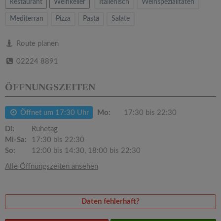
v
Restaurant
Weinkeller
Italienisch
Weinspezialitäten
Mediterran
Pizza
Pasta
Salate
i
Route planen
g
02224 8891
a
ÖFFNUNGSZEITEN
t
Öffnet um 17:30 Uhr
Mo:
17:30 bis 22:30
Di:
Ruhetag
i
Mi-Sa:
17:30 bis 22:30
So:
12:00 bis 14:30, 18:00 bis 22:30
o
Alle Öffnungszeiten ansehen
n
Daten fehlerhaft?