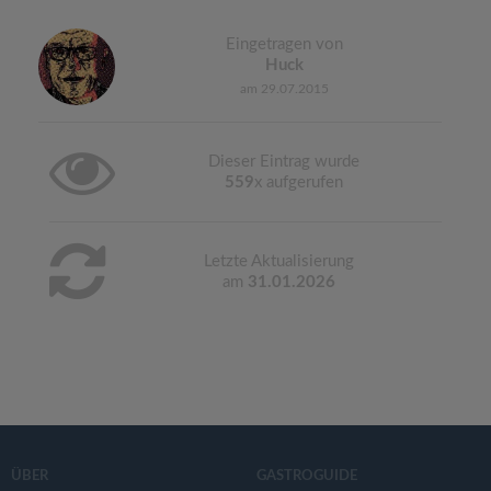
Eingetragen von
Huck
am 29.07.2015
Dieser Eintrag wurde
559
x aufgerufen
Letzte Aktualisierung
am
31.01.2026
ÜBER
GASTROGUIDE