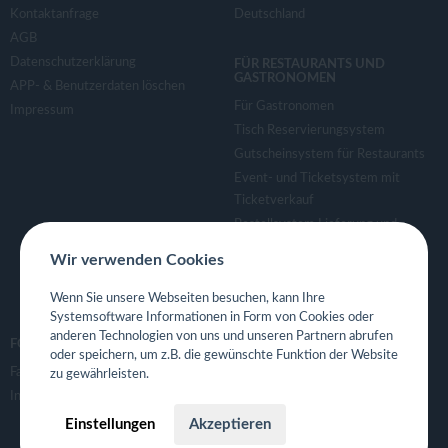
Kontaktanfrage
Deutschland
AGB
Datenschutzerklärung
FÜR RESTAURANTS UND
GASTRONOMEN
APP- & Benutzerdaten löschen
Für Gastronomen
Impressum
Tisch Reservierungsystem
Gutscheinsystem für Restaurants
Event- und Ticketsystem mit
Ticketverkauf
Bestellsystem Lieferung und
TakeAway
Wir verwenden Cookies
Webseiten für Restaurant
Eigene App für Restaurant
Wenn Sie unsere Webseiten besuchen, kann Ihre
Systemsoftware Informationen in Form von Cookies oder
anderen Technologien von uns und unseren Partnern abrufen
FOLGE UNS
oder speichern, um z.B. die gewünschte Funktion der Website
Facebook
zu gewährleisten.
Instagram
Einstellungen
Akzeptieren