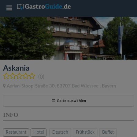
T
o
g
g
Askania
l
(0)
Adrian-Stoop-Straße 30
,
83707
Bad Wiessee
,
Bayern
e
Seite auswählen
n
INFO
a
Restaurant
Hotel
Deutsch
Frühstück
Buffet