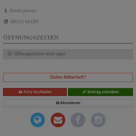
v
Route planen
i
08022 66180
g
ÖFFNUNGSZEITEN
a
Öffnungszeiten eintragen
t
Daten fehlerhaft?
i
Foto hochladen
Beitrag schreiben
o
Abonnieren
n