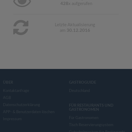
428
x aufgerufen
Letzte Aktualisierung
am
30.12.2016
ÜBER
GASTROGUIDE
Kontaktanfrage
Deutschland
AGB
Datenschutzerklärung
FÜR RESTAURANTS UND
GASTRONOMEN
APP- & Benutzerdaten löschen
Für Gastronomen
Impressum
Tisch Reservierungsystem