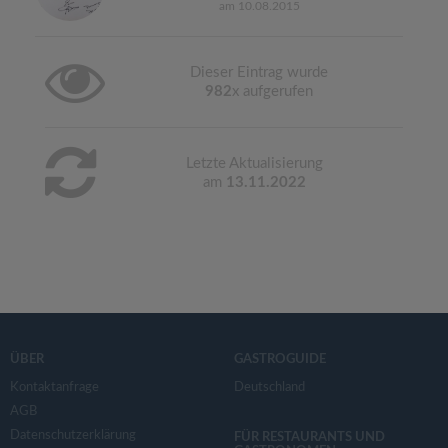
am 10.08.2015
Dieser Eintrag wurde
982
x aufgerufen
Letzte Aktualisierung
am
13.11.2022
ÜBER
GASTROGUIDE
Kontaktanfrage
Deutschland
AGB
Datenschutzerklärung
FÜR RESTAURANTS UND