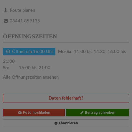
v
Route planen
i
08441 859135
g
ÖFFNUNGSZEITEN
a
Öffnet um 16:00 Uhr
Mo-Sa:
11:00 bis 14:30, 16:00 bis
21:00
t
So:
16:00 bis 21:00
Alle Öffnungszeiten ansehen
i
o
Daten fehlerhaft?
n
Foto hochladen
Beitrag schreiben
Abonnieren