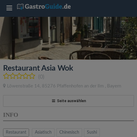
T
o
g
g
Restaurant Asia Wok
l
(0)
Löwenstraße 14
,
85276
Pfaffenhofen an der Ilm
,
Bayern
e
Seite auswählen
n
INFO
a
Restaurant
Asiatisch
Chinesisch
Sushi