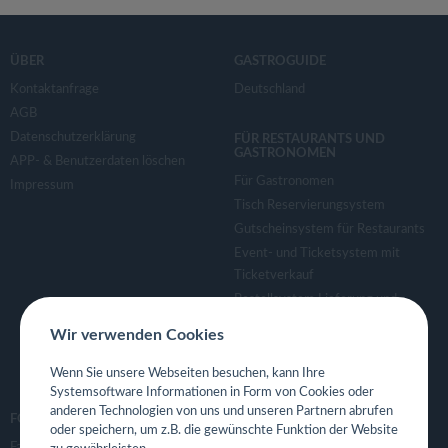
ÜBER
GASTROGUIDE
Kontaktanfrage
Deutschland
AGB
Datenschutzerklärung
FÜR RESTAURANTS UND
GASTRONOMEN
APP- & Benutzerdaten löschen
Für Gastronomen
Impressum
Tisch Reservierungsystem
Gutscheinsystem für Restaurants
Event- und Ticketsystem mit
Ticketverkauf
Bestellsystem Lieferung und
TakeAway
Wir verwenden Cookies
Webseiten für Restaurant
Eigene App für Restaurant
Wenn Sie unsere Webseiten besuchen, kann Ihre
Systemsoftware Informationen in Form von Cookies oder
anderen Technologien von uns und unseren Partnern abrufen
FOLGE UNS
oder speichern, um z.B. die gewünschte Funktion der Website
Facebook