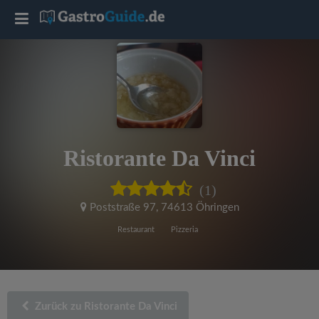
T
o
g
g
Ristorante Da Vinci
l
(1)
e
Poststraße 97
,
74613 Öhringen
Restaurant
Pizzeria
n
a
Zurück zu Ristorante Da Vinci