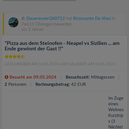
v
i
DaueresserGK0712
hat
Ristorante Da Vinci
in
74613 Öhringen bewertet.
vor 2 Jahren
g
"Pizza aus dem Steinofen - Neapel vs Sizilien ... am
a
Ende gewinnt der Gast !!"
t
GESCHRIEBEN AM 14.05.2024
| AKTUALISIERT AM 14.05.2024
i
Besucht am 09.05.2024
Besuchszeit:
Mittagessen
2
Personen
Rechnungsbetrag:
42 EUR
o
Im Zuge
eines
n
Wellnes
Kurztrip
s (3
Nächte)