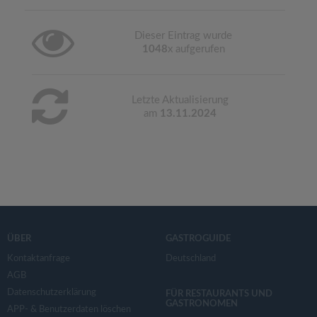
Dieser Eintrag wurde
1048
x aufgerufen
Letzte Aktualisierung
am
13.11.2024
ÜBER
GASTROGUIDE
Kontaktanfrage
Deutschland
AGB
Datenschutzerklärung
FÜR RESTAURANTS UND
GASTRONOMEN
APP- & Benutzerdaten löschen