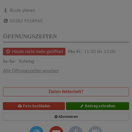
v
Route planen
i
05382 9558960
g
ÖFFNUNGSZEITEN
a
Heute nicht mehr geöffnet
Mo-Fr:
11:30 bis 15:00
Sa-So:
Ruhetag
t
Alle Öffnungszeiten ansehen
i
Daten fehlerhaft?
o
Foto hochladen
Beitrag schreiben
n
Abonnieren