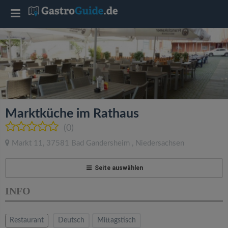
T
o
g
g
Marktküche im Rathaus
l
(0)
Markt 11
,
37581
Bad Gandersheim
,
Niedersachsen
e
Seite auswählen
n
INFO
a
Restaurant
Deutsch
Mittagstisch