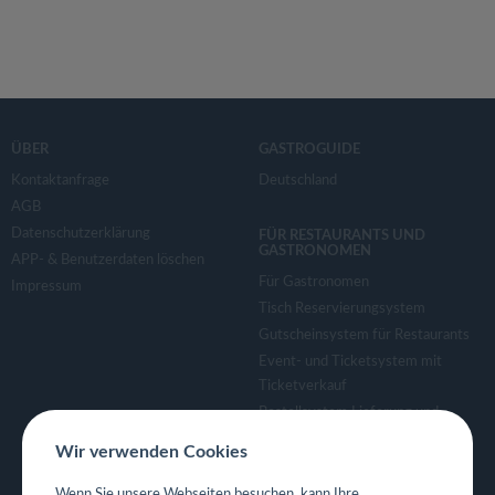
ÜBER
GASTROGUIDE
Kontaktanfrage
Deutschland
AGB
Datenschutzerklärung
FÜR RESTAURANTS UND
GASTRONOMEN
APP- & Benutzerdaten löschen
Für Gastronomen
Impressum
Tisch Reservierungsystem
Gutscheinsystem für Restaurants
Event- und Ticketsystem mit
Ticketverkauf
Bestellsystem Lieferung und
TakeAway
Wir verwenden Cookies
Webseiten für Restaurant
Eigene App für Restaurant
Wenn Sie unsere Webseiten besuchen, kann Ihre