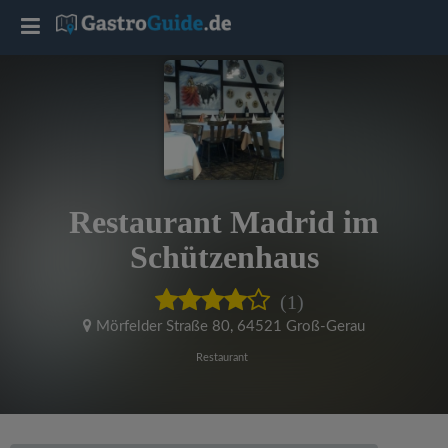
T
o
g
g
Restaurant Madrid im
l
Schützenhaus
e
(1)
Mörfelder Straße 80
,
64521 Groß-Gerau
n
Restaurant
a