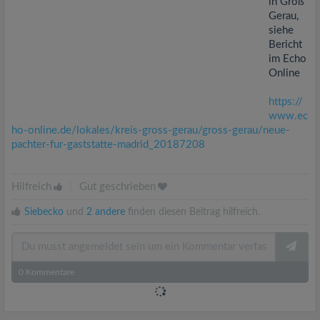
in Groß
Gerau,
siehe
Bericht
im Echo
Online
https://
www.ec
ho-online.de/lokales/kreis-gross-gerau/gross-gerau/neue-
pachter-fur-gaststatte-madrid_20187208
Hilfreich
|
Gut geschrieben
Siebecko
und
2 andere
finden diesen Beitrag hilfreich.
0
Kommentare