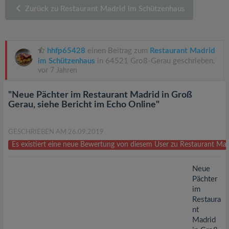
v
Zurück zu Restaurant Madrid im Schützenhaus
i
hhfp65428
einen Beitrag zum
Restaurant Madrid
g
im Schützenhaus
in 64521 Groß-Gerau geschrieben.
vor 7 Jahren
a
"Neue Pächter im Restaurant Madrid in Groß
Gerau, siehe Bericht im Echo Online"
t
GESCHRIEBEN AM 26.09.2019
i
Es existiert eine neue Bewertung von diesem User zu Restaurant M
o
Neue
Pächter
im
n
Restaura
nt
Madrid