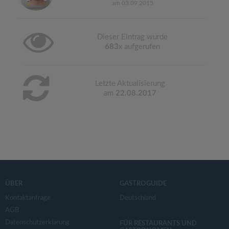
am 03.09.2015
Dieser Eintrag wurde
683
x aufgerufen
Letzte Aktualisierung
am
22.08.2017
ÜBER
GASTROGUIDE
Kontaktanfrage
Deutschland
AGB
Datenschutzerklärung
FÜR RESTAURANTS UND