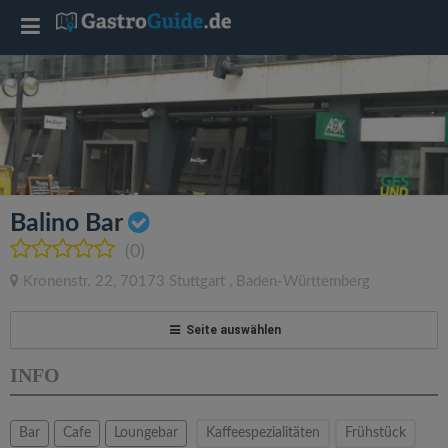
T
o
g
g
Balino Bar
l
(0)
Kronenstr. 22
,
70173
Stuttgart
,
Baden-Württemberg
e
Seite auswählen
n
INFO
a
Bar
Cafe
Loungebar
Kaffeespezialitäten
Frühstück