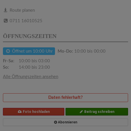
v
Route planen
i
0711 16010525
g
ÖFFNUNGSZEITEN
a
Öffnet um 10:00 Uhr
Mo-Do:
10:00 bis 00:00
Fr-Sa:
10:00 bis 03:00
t
So:
14:00 bis 23:00
Alle Öffnungszeiten ansehen
i
o
Daten fehlerhaft?
n
Foto hochladen
Beitrag schreiben
Abonnieren