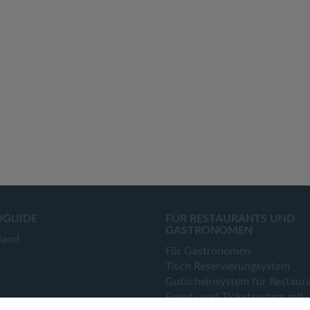
OGUIDE
FÜR RESTAURANTS UND
GASTRONOMEN
land
Für Gastronomen
Tisch Reservierungsystem
Gutscheinsystem für Restaur
Event- und Ticketsystem mit