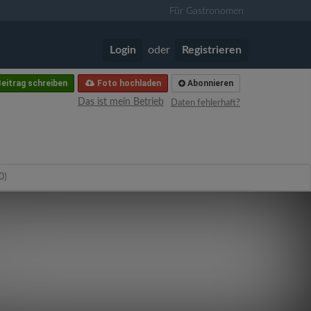
Für Gastronomen
Login
oder
Registrieren
eitrag schreiben
Foto hochladen
Abonnieren
Das ist mein Betrieb
Daten fehlerhaft?
0)