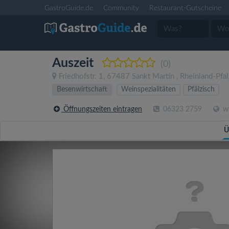
GastroGuide.de
Community
Restaurant-Gutscheine
Auszeit
(0)
Friedhofstr. 1
,
67487
Sankt Martin
,
Rheinland-Pfal
Besenwirtschaft
Weinspezialitäten
Pfälzisch
Öffnungszeiten eintragen
06323 2759
ww
Ü