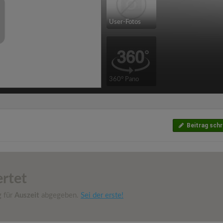
User-Fotos
360° Pano
Beitrag schr
rtet
g für
Auszeit
abgegeben.
Sei der erste!