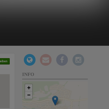
eiben
INFO
+
−