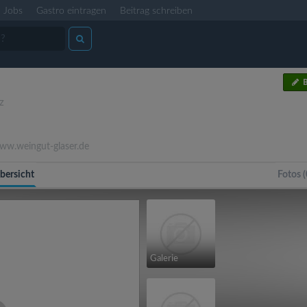
Jobs
Gastro eintragen
Beitrag schreiben
B
z
w.weingut-glaser.de
bersicht
Fotos (
Galerie