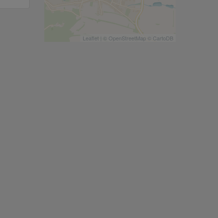
Leaflet
| ©
OpenStreetMap
©
CartoDB